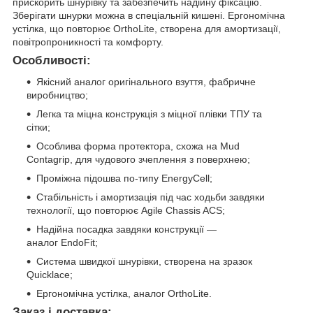
прискорить шнурівку та забезпечить надійну фіксацію.
Зберігати шнурки можна в спеціальній кишені. Ергономічна
устілка, що повторює OrthoLite, створена для амортизації,
повітропроникності та комфорту.
Особливості:
Якісний аналог оригінального взуття, фабричне
виробництво;
Легка та міцна конструкція з міцної плівки ТПУ та
сітки;
Особлива форма протектора, схожа на Mud
Contagrip, для чудового зчеплення з поверхнею;
Проміжна підошва по-типу EnergyCell;
Стабільність і амортизація під час ходьби завдяки
технології, що повторює Agile Chassis ACS;
Надійна посадка завдяки конструкції —
аналог EndoFit;
Система швидкої шнурівки, створена на зразок
Quicklace;
Ергономічна устілка, аналог OrthoLite.
Заказ і доставка: