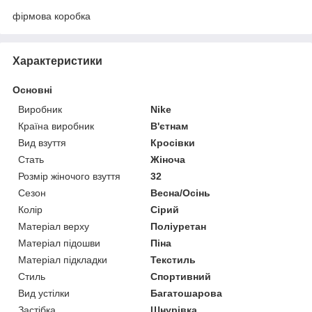
фірмова коробка
Характеристики
Основні
Виробник
Nike
Країна виробник
В'єтнам
Вид взуття
Кросівки
Стать
Жіноча
Розмір жіночого взуття
32
Сезон
Весна/Осінь
Колір
Сірий
Матеріал верху
Поліуретан
Матеріал підошви
Піна
Матеріал підкладки
Текстиль
Стиль
Спортивний
Вид устілки
Багатошарова
Застібка
Шнурівка