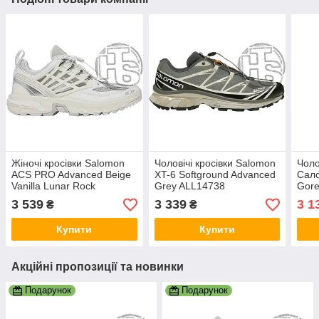
Жіночі кросівки Salomon
Чоловічі кросівки Salomon
Чоло
ACS PRO Advanced Beige
XT-6 Softground Advanced
Сал
Vanilla Lunar Rock
Grey ALL14738
Gore
L41639400
(тер
3 539
3 339
3 1
₴
₴
Купити
Купити
Акційні пропозиції та новинки
Подарунок
Подарунок