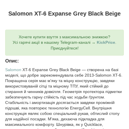
Salomon XT-6 Expanse Grey Black Beige
Хочете купити взуття з максимальною знижкою?
Усі гарячі акції в нашому Telegram-каналі →
KickPrice
.
Приєднуйтеся!
Опис:
Salomon
XT-6 Expanse Grey Black Beige — створена на базі
моделі, що добре зарекомендувала себе 2013-Salomon XT-6.
Покращена серія має м'яку та міцну конструкцію, завдяки
використовуваній сітці та міцному ТПУ, який стійкий до
стирання й чинників довкілля. Геометрія протектора підметки
забезпечують гарну стійкість під час ходьби ґрунтом.
Стабільність і амортизація досягається завдяки проміжній
підошві, яка повторює технологію EnergyCell. Внутрішня
конструкція являє собою спеціальний рукав, обтислий стопу
для надійної посадки. М'яка, дихаюча підкладка для
максимального комфорту. Шнурівка, як у Quicklace,