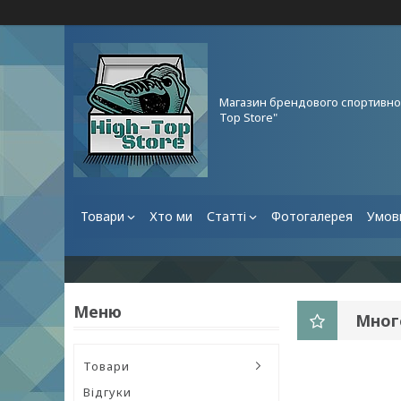
Магазин брендового спортивног
Top Store"
Товари
Хто ми
Статті
Фотогалерея
Умови
Мног
Товари
Відгуки