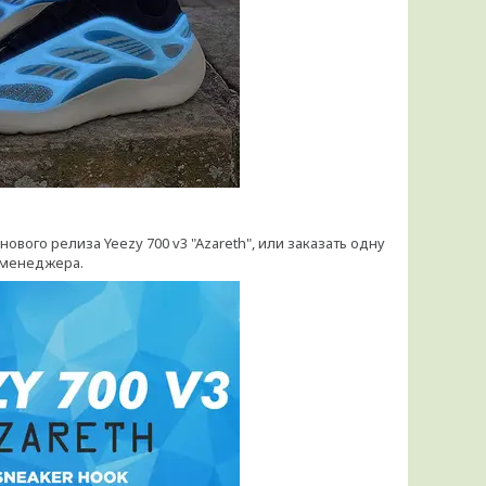
ого релиза Yeezy 700 v3 "Azareth", или заказать одну
з менеджера.