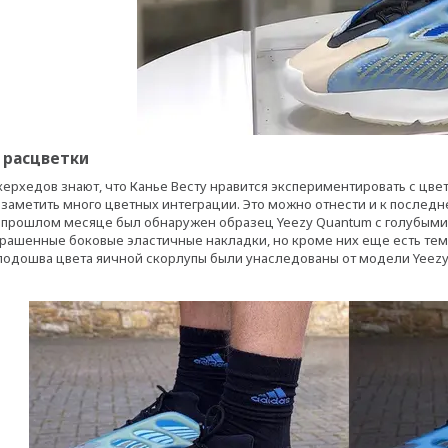
 расцветки
ерхедов знают, что Канье Весту нравится экспериментировать с цве
заметить много цветных интеграции. Это можно отнести и к последне
В прошлом месяце был обнаружен образец Yeezy Quantum с голубыми
крашенные боковые эластичные накладки, но кроме них еще есть тем
подошва цвета яичной скорлупы были унаследованы от модели Yeezy 7