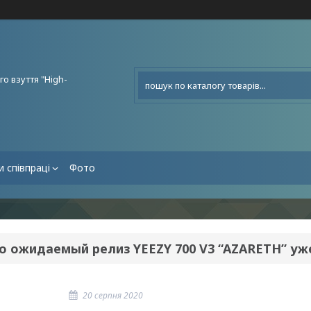
о взуття "High-
 співпраці
Фото
о ожидаемый релиз YEEZY 700 V3 “AZARETH” уж
20 серпня 2020