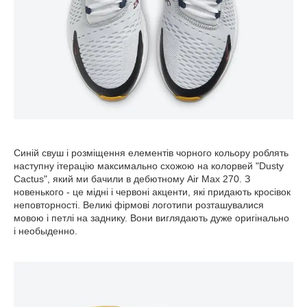
Синій свуш і розміщення елементів чорного кольору роблять
наступну ітерацію максимально схожою на колорвей "Dusty
Cactus", який ми бачили в дебютному Air Max 270. З
новенького - це мідні і червоні акценти, які придають кросівок
неповторності. Великі фірмові логотипи розташувалися
мовою і петлі на заднику. Вони виглядають дуже оригінально
і необыденно.