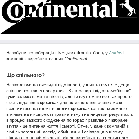
Незабутня колаборація німецьких гігантів: бренду
Adidas
і
компанії з виробництва шин
Continental
.
Що спільного?
Незважаючи на очевидні відмінності, у шин та взуття є дещо
спільне: контакт з поверхнею. В автоспорті від автомобільної
гуми залежать життя пілотів, але і з взуттям не все так просто:
якість підошви в кросівках для активного відпочинку може
позначитися на втомі, в бігових кросівках контакт із землею
впливає на ймовірність травматизму і на кінцевий результат, а
в процесі важкого сходження по горах правильно підібране
взуття - це питання життя і смерті. Отже, у даних компаній є
якийсь загальний досвід, обмін яким і співпраця в цілому
підняло на новий рівень підхід до виробництва спортивного