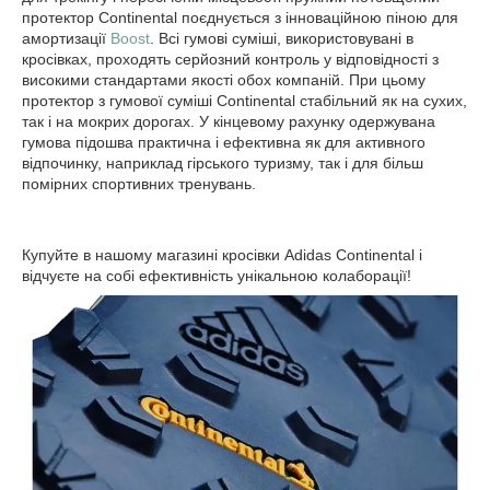
протектор Continental поєднується з інноваційною піною для
амортизації
Boost
. Всі гумові суміші, використовувані в
кросівках, проходять серйозний контроль у відповідності з
високими стандартами якості обох компаній. При цьому
протектор з гумової суміші Continental стабільний як на сухих,
так і на мокрих дорогах. У кінцевому рахунку одержувана
гумова підошва практична і ефективна як для активного
відпочинку, наприклад гірського туризму, так і для більш
помірних спортивних тренувань.
Купуйте в нашому магазині кросівки Adidas Continental і
відчуєте на собі ефективність унікальною колаборації!