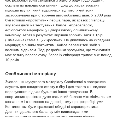
час розробки вони стикалися з різного роду труднощами,
оскільки їм доводилося міняти підхід до характеристик
підошви взуття, який відрізнявся від того, який вони
застосовували при створенні автомобільних шин. У 2009 році
був готовий «прототип» - перша пара, як зразок співпраці,
яку вони дали на тестування Хайле Гебреселассіє,
ефіопського марафонцу і дворазовому олімпійському
чемпіону. Атлет у результаті вирішив зробити забіг в Трірі
(Німеччина) саме в цих кросівках. Не дивлячись на складний
маршрут, з різним покриттям, Хайле переміг той забіг з
великим відривом. Тоді розробники зрозуміли, що технологія
має велику перспективу. Зараз їх співпраця триває вже понад
10 років.
Особливості матеріалу
Зчеплення каучукового матеріалу Continental з поверхнею
служить для швидкого старту в бігу і для такого ж швидкого
пересування під час будь-якої іншої тренування. В
спортивних кросівках дуже важливий баланс між мінімальним
ковзанням і зчеплення на дорозі, тому при розробці гуми
Континентал були враховані обидві ці характеристики.
Досягти ідеального балансу між вищезгаданими
властивостями вдалося завдяки змішуванню відразу