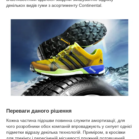
декількох видів гуми з асортименту Continental.
Переваги даного рішення
Кожна частина підошви повинна служити амортизації, для
чого розробники обох компаній впроваджують у силует однієї
підметки відразу декілька технологій. Приміром, в кросівки
для трекінгу і пересіченій місцевості пружний потовщений