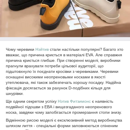
Чому черевики
Нэйтив
стали настільки популярні? Багато хто
вважає, що причина криється в матеріалі EVA. Але справжня
причина криється глибше. При створенні моделі, виробники
прагнули врахувати потреби цільової аудиторії, що
підштовхнуло їх поєднати кросівки з черевиками. Черевики
оснащені високими неопреновыми носками в якості
утеплювача, які також забезпечать хорошу посадку. Надійна
фіксація досягається за рахунок D-подібних кільця для
шнурівки.
Ще одним секретом успіху
Нэтив Фитзимонс
є наявність
подвійної підошви з ЕВА і вищезгаданого неопренового
носка, завдяки чому запобігається промерзання стопи знизу.
Відмінною рисою моделі є ексклюзивний метод виробництва
шляхом лиття - спеціальні форми заповнюються спіненим