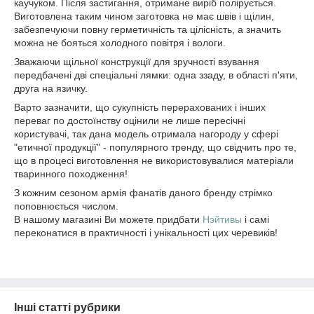
каучуком. Після застигання, отримане виріб полірується.
Виготовлена таким чином заготовка не має швів і щілин,
забезпечуючи повну герметичність та цілісність, а значить
можна не бояться холодного повітря і вологи.
Зважаючи щільної конструкції для зручності взування
передбачені дві спеціальні лямки: одна ззаду, в області п'яти,
друга на язичку.
Варто зазначити, що сукупність перерахованих і інших
переваг по достоїнству оцінили не лише пересічні
користувачі, так дана модель отримала нагороду у сфері
"етичної продукції" - популярного тренду, що свідчить про те,
що в процесі виготовлення не використовувалися матеріали
тваринного походження!
З кожним сезоном армія фанатів даного бренду стрімко
поповнюється числом.
В нашому магазині Ви можете придбати
Нэйтивы
і самі
переконатися в практичності і унікальності цих черевиків!
Інші статті рубрики