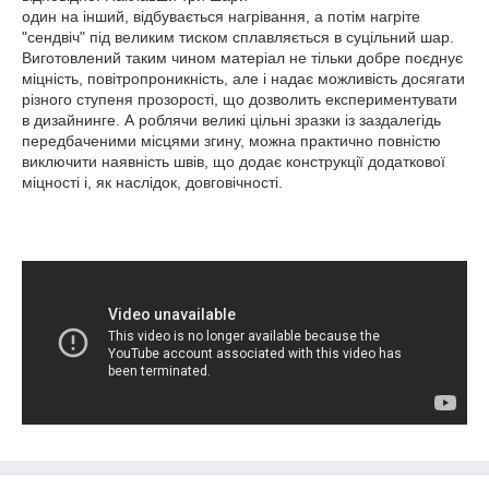
один на інший, відбувається нагрівання, а потім нагріте
"сендвіч" під великим тиском сплавляється в суцільний шар.
Виготовлений таким чином матеріал не тільки добре поєднує
міцність, повітропроникність, але і надає можливість досягати
різного ступеня прозорості, що дозволить експериментувати
в дизайнинге. А роблячи великі цільні зразки із заздалегідь
передбаченими місцями згину, можна практично повністю
виключити наявність швів, що додає конструкції додаткової
міцності і, як наслідок, довговічності.