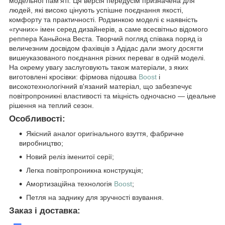
модельної пам'яті. Ця версія передусім призначена для
людей, які високо цінують успішне поєднання якості,
комфорту та практичності. Родзинкою моделі є наявність
«гучних» імен серед дизайнерів, а саме всесвітньо відомого
реппера Каньйона Веста. Творчий погляд співака поряд із
величезним досвідом фахівців з Адідас дали змогу досягти
вишеуказованого поєднання різних переваг в одній моделі.
На окрему увагу заслуговують також матеріали, з яких
виготовлені кросівки: фірмова підошва
Boost
і
високотехнологічний в'язаний матеріал, що забезпечує
повітропроникні властивості та міцність одночасно — ідеальне
рішення на теплий сезон.
Особливості:
Якісний аналог оригінального взуття, фабричне
виробництво;
Новий реліз іменитої серії;
Легка повітропроникна конструкція;
Амортизаційна технологія
Boost
;
Петля на заднику для зручності взування.
Заказ і доставка: