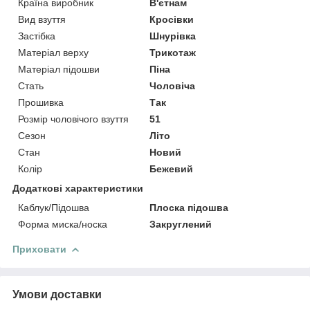
Країна виробник
В'єтнам
Вид взуття
Кросівки
Застібка
Шнурівка
Матеріал верху
Трикотаж
Матеріал підошви
Піна
Стать
Чоловіча
Прошивка
Так
Розмір чоловічого взуття
51
Сезон
Літо
Стан
Новий
Колір
Бежевий
Додаткові характеристики
Каблук/Підошва
Плоска підошва
Форма миска/носка
Закруглений
Приховати
Умови доставки