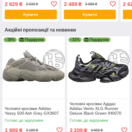
2 629
2 489
2 6
₴
₴
3 039 ₴
3 089 ₴
Купити
Купити
Акційні пропозиції та новинки
–38%
Подарунок
–31%
Подарунок
Чоловічі кросівки Адідас
Чоловічі кросівки Adidas
Adidas Vento XLG Runner
Yeezy 500 Ash Grey GX3607
Deluxe Black Green IH0070
Готово до відправки
Готово до відправки
1 989
3 209
₴
₴
3 189 ₴
4 659 ₴