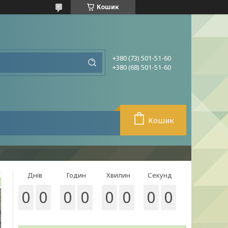
Кошик
+380 (73) 501-51-60
+380 (68) 501-51-60
Кошик
Днів
Годин
Хвилин
Секунд
0
0
0
0
0
0
0
0