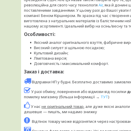
революційна для свого часу технологія
Air
, яка й донині 
поставленими завданнями. У цьому разі до Вашої уваги
компанії Беном Кіршнером. Як зразка під час створення 
виготовлена з натуральних матеріалів із балістичним ней
нашому асортименті. Ідеальний вибір на осінь/весну та т
Особливості:
Якісний аналог оригінального взуття, фабричне ви
Високий силует зі щільною посадкою;
Культовий дизайн;
Лімітована версія;
Довговічність і максимальний комфорт.
Заказ і доставка:
Відправки НП у будні. Безплатно доставимо замовл
У разі обміну, повернення або відмови від посилки
д
помилку магазину (більша інформації →
ТУТ
)
У нас
не оригінальний товар
, але дуже якісні аналог
дешевше — пишіть, ми надамо знижку
Відтінок товару може відрізнятися через настроюв