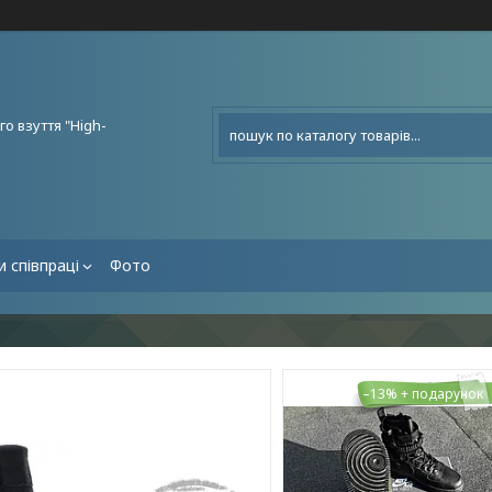
о взуття "High-
 співпраці
Фото
–13%