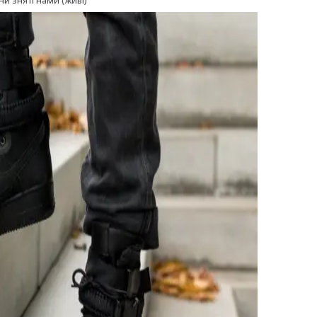
ни зняті нами (живі)