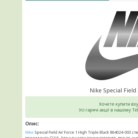
Nike Special Field
Хочете купити вз
Усі гарячі акції в нашому T
Опис:
Nike
Special Field Air Force 1 High Triple Black 864024-003 
президента США. Але ця назва також говорить про те, що 