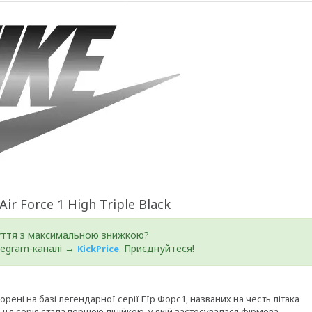
 Air Force 1 High Triple Black
уття з максимальною знижкою?
elegram-каналі →
. Приєднуйтеся!
KickPrice
створені на базі легендарної серії Еїр Форс1, названих на честь літака
ця серія стала першою лінійкою, у якій застосувалася фірмова,