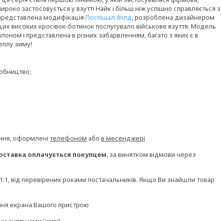
широко застосовується у взутті Найк і більш ніж успішно справляється з
 представлена модифікація
Поспішал Філд
, розроблена дизайнером
цих високих кросівок-ботинок послугувало військове взуття. Модель
лоном і представлена в різних забарвленням, багато з яких є в
еплу зиму!
робництво;
ення, оформлені
телефоном
або
в месенджері
оставка оплачується покупцем
, за винятком відмови через
и 1:1, від перевірених роками постачальників. Якщо Ви знайшли товар
ання екрана Вашого пристрою