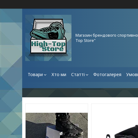
Магазин брендового спортивног
Top Store"
Товари
Хто ми
Статті
Фотогалерея
Умови