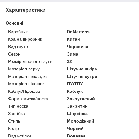
Характеристики
Основні
Виробник
Dr.Martens
Країна виробник
Китай
Вид взуття
Черевики
Сезон
Зима
Розмір жіночого взуття
32
Матеріал верху
Штучна шкіра
Матеріал підкладки
Штучне хутро
Матеріал підошви
ПУ/ТПУ
Каблук/Підошва
Каблук
Форма миска/носка
Закруглений
Тип носка
Закритий
Застібка
Шнурівка
Стиль
Молодіжний
Колір
Чорний
Вид устілки
Вовняна