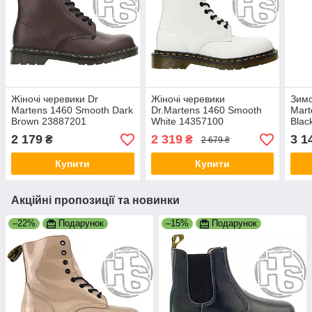
Жіночі черевики Dr
Жіночі черевики
Зимо
Martens 1460 Smooth Dark
Dr.Martens 1460 Smooth
Mart
Brown 23887201
White 14357100
Blac
мех
2 179
2 319
3 1
₴
₴
2 679 ₴
Купити
Купити
Акційні пропозиції та новинки
–22%
Подарунок
–15%
Подарунок