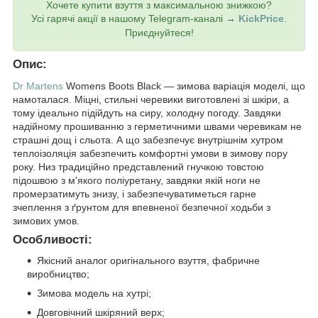
Хочете купити взуття з максимальною знижкою?
Усі гарячі акції в нашому Telegram-каналі →
KickPrice
.
Приєднуйтеся!
Опис:
Dr Martens
Womens Boots Black — зимова варіація моделі, що
намоталася. Міцні, стильні черевики виготовлені зі шкіри, а
тому ідеально підійдуть на сиру, холодну погоду. Завдяки
надійному прошиванню з герметичними швами черевикам не
страшні дощ і сльота. А що забезпечує внутрішнім хутром
теплоізоляція забезпечить комфортні умови в зимову пору
року. Низ традиційно представлений гнучкою товстою
підошвою з м'якого поліуретану, завдяки якій ноги не
промерзатимуть знизу, і забезпечуватиметься гарне
зчеплення з ґрунтом для впевненої безпечної ходьби з
зимових умов.
Особливості:
Якісний аналог оригінального взуття, фабричне
виробництво;
Зимова модель на хутрі;
Довговічний шкіряний верх;