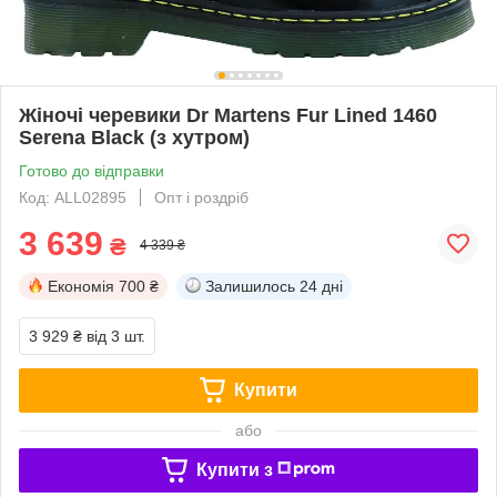
Жіночі черевики Dr Martens Fur Lined 1460
Serena Black (з хутром)
Готово до відправки
Код: ALL02895
Опт і роздріб
3 639
₴
4 339 ₴
Економія
700 ₴
Залишилось
24 дні
3 929 ₴
від 3 шт.
Купити
або
Купити з