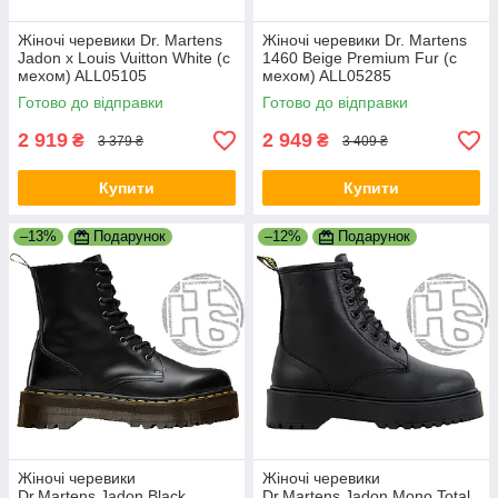
Жіночі черевики Dr. Martens
Жіночі черевики Dr. Martens
Jadon x Louis Vuitton White (с
1460 Beige Premium Fur (с
мехом) ALL05105
мехом) ALL05285
Готово до відправки
Готово до відправки
2 919
2 949
₴
₴
3 379 ₴
3 409 ₴
Купити
Купити
–13%
Подарунок
–12%
Подарунок
Жіночі черевики
Жіночі черевики
Dr.Martens Jadon Black
Dr.Martens Jadon Mono Total