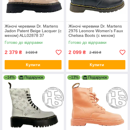
Жіночі черевики Dr. Martens
Жіночі черевики Dr. Martens
Jadon Patent Beige Lacquer (с
2976 Leonore Women's Faux
мехом) ALL02878 37
Chelsea Boots (с мехом)
21045001
Готово до відправки
Готово до відправки
2 379
2 099
₴
₴
3 039 ₴
2 459 ₴
Купити
Купити
–14%
Подарунок
–13%
Подарунок