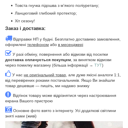
Товста гнучка підошва з м'якого поліуретану;
Ланцюговий глибокий протектор;
Хіт сезону!
Заказ і доставка:
Відправки НП у будні. Безплатно доставимо замовлення,
оформлені
телефоном
або
в месенджері
У разі обміну, повернення або відмови від посилки
доставка оплачується покупцем
, за винятком відмови
через помилку магазину (більша інформації →
ТУТ
)
У нас
не оригінальний товар
, але дуже якісні аналоги 1:1,
від перевірених роками постачальників. Якщо Ви знайшли
товар дешевше — пишіть, ми надамо знижку
Відтінок товару може відрізнятися через настроювання
екрана Вашого пристрою
Основне фото взято з інтернету. Усі додаткові світлини
зняті нами (живі)