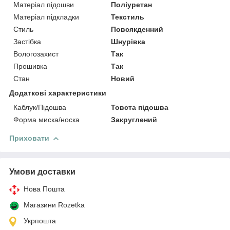
Матеріал підошви
Поліуретан
Матеріал підкладки
Текстиль
Стиль
Повсякденний
Застібка
Шнурівка
Вологозахист
Так
Прошивка
Так
Стан
Новий
Додаткові характеристики
Каблук/Підошва
Товста підошва
Форма миска/носка
Закруглений
Приховати
Умови доставки
Нова Пошта
Магазини Rozetka
Укрпошта