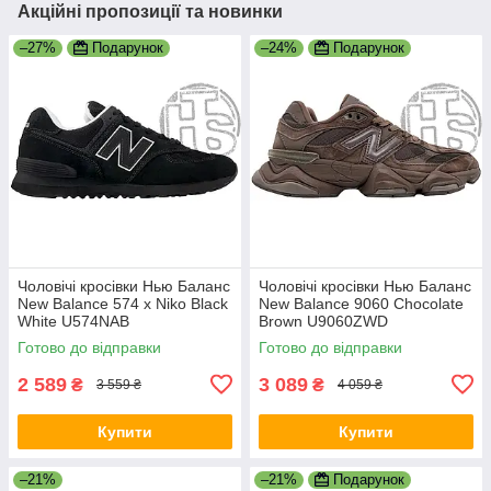
Акційні пропозиції та новинки
–27%
Подарунок
–24%
Подарунок
Чоловічі кросівки Нью Баланс
Чоловічі кросівки Нью Баланс
New Balance 574 x Niko Black
New Balance 9060 Chocolate
White U574NAB
Brown U9060ZWD
Готово до відправки
Готово до відправки
2 589
3 089
₴
₴
3 559 ₴
4 059 ₴
Купити
Купити
–21%
–21%
Подарунок