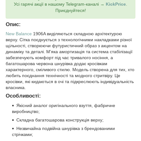
Усі гарячі акції в нашому Telegram-каналі →
KickPrice
.
Приєднуйтеся!
Опис:
New Balance
1906A виділяються складною архітектурою
верху. Сітка поєднується з технологічними накладками різної
щільності, створюючи футуристичний образ з акцентом на
динаміку та деталі. М'яка амортизація та система стабілізації
забезпечують комфорт під час тривалого носіння, а
багатошарова червона шнурівка додає кросівкам
характерного, сміливого стилю. Модель створена для тих, хто
любить поєднання технічності та модного стритвіру. Це
кросівки, які кидаються в очі та підкреслюють індивідуальність
власника.
Особливості:
Якісний аналог оригінального взуття, фабричне
виробництво;
Складна багатошарова конструкція верху;
Незвичайна подвійна шнурівка з брендованими
стрічками;