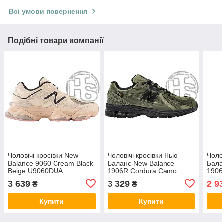
Всі умови повернення
Подібні товари компанії
Чоловічі кросівки New
Чоловічі кросівки Нью
Чоло
Balance 9060 Cream Black
Баланс New Balance
Бала
Beige U9060DUA
1906R Cordura Camo
1906
M1906RWA
M19
3 639
3 329
2 9
₴
₴
Купити
Купити