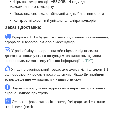
Фірмова амортизація ABZORB і N-ergy для
максимального комфорту;
Посилена система стабілізації задньої частини стопи;
Контрастні акценти й унікальна палітра кольорів.
Заказ і доставка:
Відправки НП у будні. Безплатно доставимо замовлення,
оформлені
телефоном
або
в месенджері
У разі обміну, повернення або відмови від посилки
доставка оплачується покупцем
, за винятком відмови
через помилку магазину (більша інформації →
ТУТ
)
У нас
не оригінальний товар
, але дуже якісні аналоги 1:1,
від перевірених роками постачальників. Якщо Ви знайшли
товар дешевше — пишіть, ми надамо знижку
Відтінок товару може відрізнятися через настроювання
екрана Вашого пристрою
Основне фото взято з інтернету. Усі додаткові світлини
зняті нами (живі)