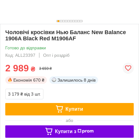
Чоловічі кросівки Нью Баланс New Balance
1906A Black Red M1906AF
Готово до відправки
Код: ALL23397
Опт і роздріб
2 989
₴
3 659 ₴
Економія
670 ₴
Залишилось
8 днів
3 179 ₴
від 3 шт.
Купити
або
Купити з