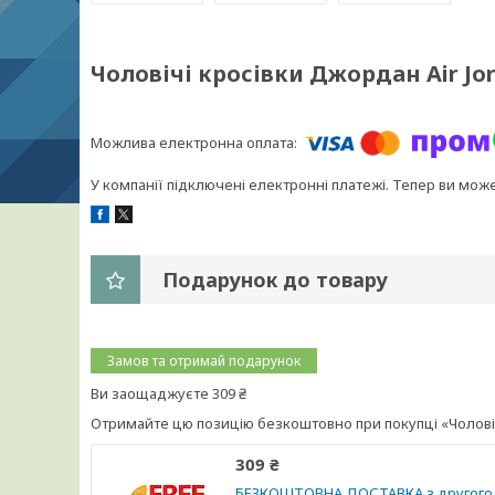
Чоловічі кросівки Джордан Air Jord
У компанії підключені електронні платежі. Тепер ви мож
Подарунок до товару
Замов та отримай подарунок
Ви заощаджуєте 309 ₴
Отримайте цю позицію безкоштовно при покупці «Чоловічі к
309 ₴
БЕЗКОШТОВНА ДОСТАВКА з другого 