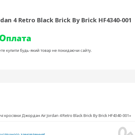
an 4 Retro Black Brick By Brick HF4340-001
ете купити будь-який товар не покидаючи сайту.
росівки Джордан Air Jordan 4 Retro Black Brick By Brick HF4340-001»
успішного замовлення!