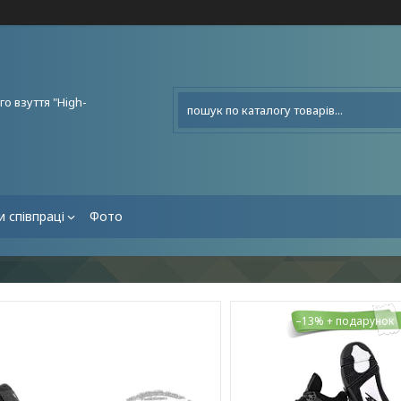
о взуття "High-
 співпраці
Фото
–13%