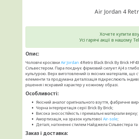
Air Jordan 4 Ret
Хочете купити вз
Усі гарячі акції в нашому T
Опис:
Чоловічі кросівки
Air
Jordan
4 Retro Black Brick By Brick 
Сільвестером. Пара поєднує фірмовий силует AJ4 з гли
культурою. Верх виготовлений із якісних матеріалів, що 
елементи та продумана деталізація підкреслюють індивіду
рішення і яскравий характер у кожному образі.
Особливості:
Якісний аналог оригінального взуття, фабричне ви
Чорна інтерпретація серії Brick By Brick;
Висока зносостійкість і преміальні матеріали верху;
Амортизація, на зразок культової
Air-sole
;
Деталі, натхненні стилем Найджела Сільвестера та
Заказ і доставка: