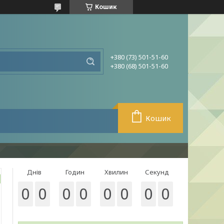
Кошик
+380 (73) 501-51-60
+380 (68) 501-51-60
Кошик
Днів
Годин
Хвилин
Секунд
0
0
0
0
0
0
0
0