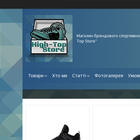
Магазин брендового спортивног
Top Store"
Товари
Хто ми
Статті
Фотогалерея
Умови