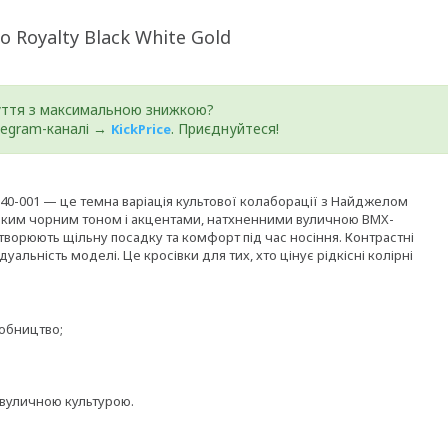
ro Royalty Black White Gold
уття з максимальною знижкою?
elegram-каналі →
. Приєднуйтеся!
KickPrice
HF4340-001 — це темна варіація культової колаборації з Найджелом
боким чорним тоном і акцентами, натхненними вуличною BMX-
створюють щільну посадку та комфорт під час носіння. Контрастні
альність моделі. Це кросівки для тих, хто цінує рідкісні колірні
робництво;
 вуличною культурою.