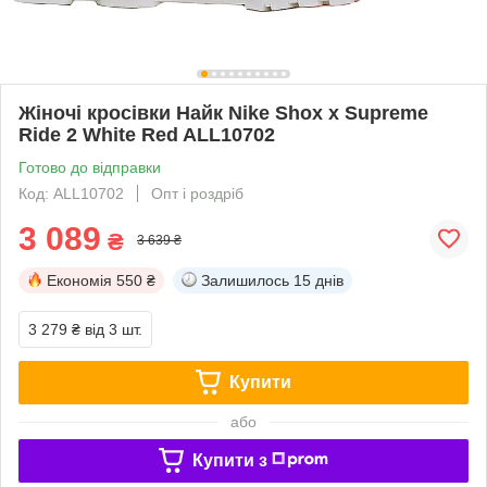
Жіночі кросівки Найк Nike Shox x Supreme
Ride 2 White Red ALL10702
Готово до відправки
Код: ALL10702
Опт і роздріб
3 089
₴
3 639 ₴
Економія
550 ₴
Залишилось
15 днів
3 279 ₴
від 3 шт.
Купити
або
Купити з