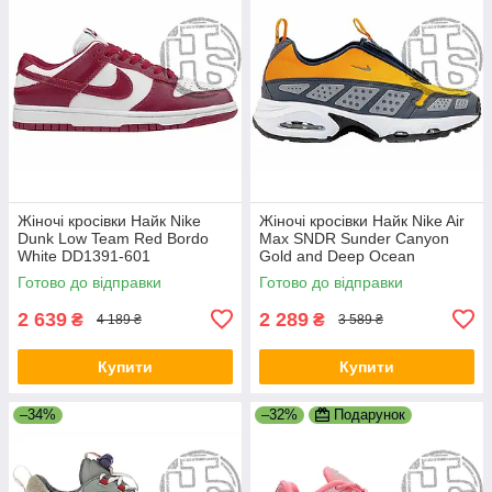
Жіночі кросівки Найк Nike
Жіночі кросівки Найк Nike Air
Dunk Low Team Red Bordo
Max SNDR Sunder Canyon
White DD1391-601
Gold and Deep Ocean
ALL19045
Готово до відправки
Готово до відправки
2 639
2 289
₴
₴
4 189 ₴
3 589 ₴
Купити
Купити
–34%
–32%
Подарунок