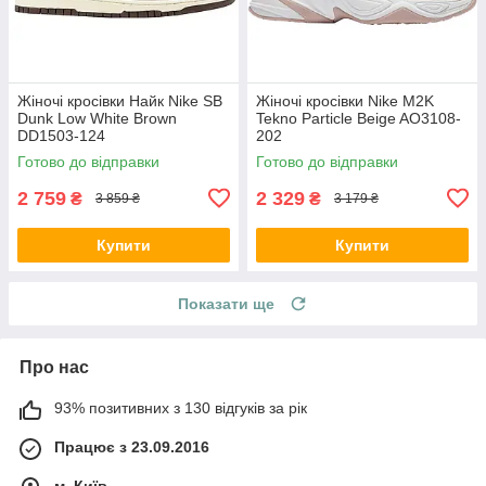
Жіночі кросівки Найк Nike SB
Жіночі кросівки Nike M2K
Dunk Low White Brown
Tekno Particle Beige AO3108-
DD1503-124
202
Готово до відправки
Готово до відправки
2 759
2 329
₴
₴
3 859 ₴
3 179 ₴
Купити
Купити
Показати ще
Про нас
93% позитивних з 130 відгуків за рік
Працює з 23.09.2016
м. Київ