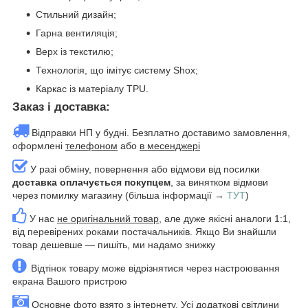
Стильний дизайн;
Гарна вентиляція;
Верх із текстилю;
Технологія, що імітує систему Shox;
Каркас із матеріалу TPU.
Заказ і доставка:
Відправки НП у будні. Безплатно доставимо замовлення,
оформлені
телефоном
або
в месенджері
У разі обміну, повернення або відмови від посилки
доставка оплачується покупцем
, за винятком відмови
через помилку магазину (більша інформації →
ТУТ
)
У нас
не оригінальний товар
, але дуже якісні аналоги 1:1,
від перевірених роками постачальників. Якщо Ви знайшли
товар дешевше — пишіть, ми надамо знижку
Відтінок товару може відрізнятися через настроювання
екрана Вашого пристрою
Основне фото взято з інтернету. Усі додаткові світлини