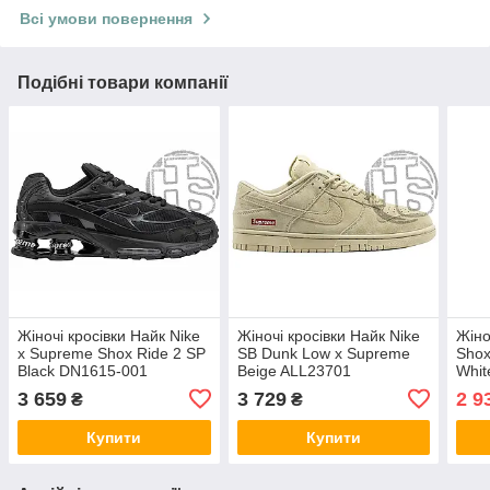
Всі умови повернення
Подібні товари компанії
Жіночі кросівки Найк Nike
Жіночі кросівки Найк Nike
Жіно
x Supreme Shox Ride 2 SP
SB Dunk Low x Supreme
Shox
Black DN1615-001
Beige ALL23701
Whit
3 659
3 729
2 9
₴
₴
Купити
Купити