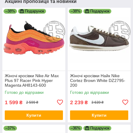
Акційні пропозиції та новинки
–38%
Подарунок
–38%
Подарунок
Жіночі кросівки Nike Air Max
Жіночі кросівки Найк Nike
Plus 97 Racer Pink Hyper
Cortez Brown White DZ2795-
Magenta AH8143-600
200
Готово до відправки
Готово до відправки
1 599
2 239
₴
₴
2 599 ₴
3 639 ₴
Купити
Купити
–37%
–36%
Подарунок