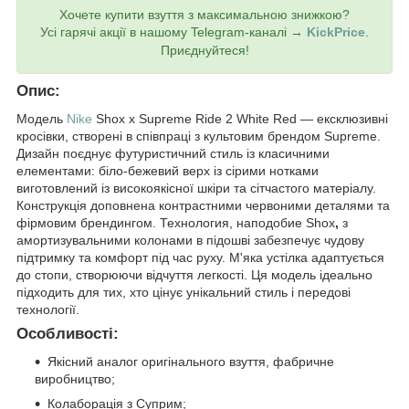
Хочете купити взуття з максимальною знижкою?
Усі гарячі акції в нашому Telegram-каналі →
KickPrice
.
Приєднуйтеся!
Опис:
Модель
Nike
Shox x Supreme Ride 2 White Red — ексклюзивні
кросівки, створені в співпраці з культовим брендом Supreme.
Дизайн поєднує футуристичний стиль із класичними
елементами: біло-бежевий верх із сірими нотками
виготовлений із високоякісної шкіри та сітчастого матеріалу.
Конструкція доповнена контрастними червоними деталями та
фірмовим брендингом. Технология, наподобие Shox
,
з
амортизувальними колонами в підошві забезпечує чудову
підтримку та комфорт під час руху. М'яка устілка адаптується
до стопи, створюючи відчуття легкості. Ця модель ідеально
підходить для тих, хто цінує унікальний стиль і передові
технології.
Особливості:
Якісний аналог оригінального взуття, фабричне
виробництво;
Колаборація з Суприм;