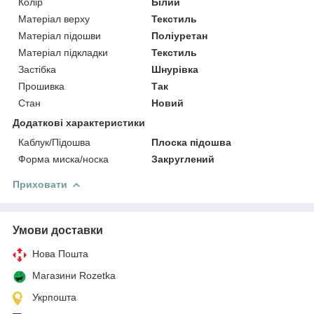
Колір
Білий
Матеріал верху
Текстиль
Матеріал підошви
Поліуретан
Матеріал підкладки
Текстиль
Застібка
Шнурівка
Прошивка
Так
Стан
Новий
Додаткові характеристики
Каблук/Підошва
Плоска підошва
Форма миска/носка
Закруглений
Приховати
Умови доставки
Нова Пошта
Магазини Rozetka
Укрпошта