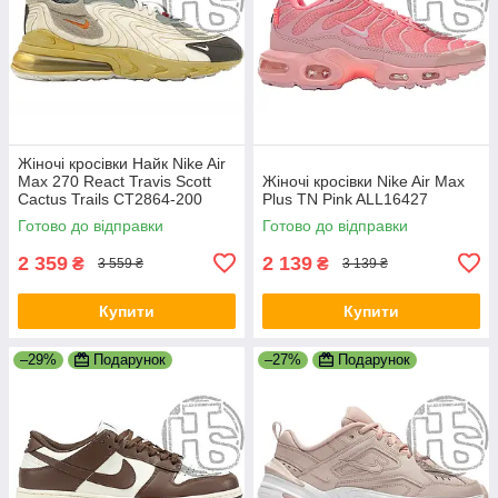
Жіночі кросівки Найк Nike Air
Max 270 React Travis Scott
Жіночі кросівки Nike Air Max
Cactus Trails CT2864-200
Plus TN Pink ALL16427
Готово до відправки
Готово до відправки
2 359
2 139
₴
₴
3 559 ₴
3 139 ₴
Купити
Купити
–29%
Подарунок
–27%
Подарунок