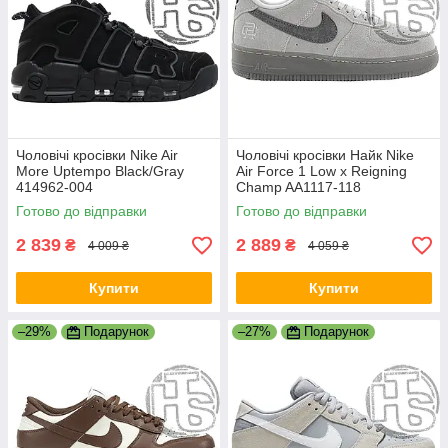
Чоловічі кросівки Nike Air
Чоловічі кросівки Найк Nike
More Uptempo Black/Gray
Air Force 1 Low x Reigning
414962-004
Champ AA1117-118
Готово до відправки
Готово до відправки
2 839
2 889
₴
₴
4 009 ₴
4 059 ₴
Купити
Купити
–29%
Подарунок
–27%
Подарунок