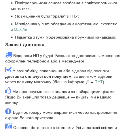
Повітропроникна основа зроблена з повітропроникної
синтетики;
Як зміцнення були "брала" з ТПУ;
Міжпідошва у п'яті обладнана амортизацією, схожістю
з
Max Air
;
Підметка з гуми модернізована пружними канавками;
Заказ і доставка:
Відправки НП у будні. Безплатно доставимо замовлення,
оформлені
телефоном
або
в месенджері
У разі обміну, повернення або відмови від посилки
доставка оплачується покупцем
, за винятком відмови
через помилку магазину (більша інформації →
ТУТ
)
Ми пропонуємо якісні аналоги за найкращими цінами.
Якщо Ви знайшли товар дешевше — пишіть, ми надамо
знижку
Відтінок товару може відрізнятися через настроювання
екрана Вашого пристрою
Основне фото взято з інтернету. Усі додаткові світлини