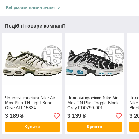
Всі умови повернення
Подібні товари компанії
Чоловічі кросівки Nike Air
Чоловічі кросівки Nike Air
Чоло
Max Plus TN Light Bone
Max TN Plus Toggle Black
Nike
Olive ALL15634
Grey FD0799-001
Blac
3 189
3 139
3 2
₴
₴
Купити
Купити