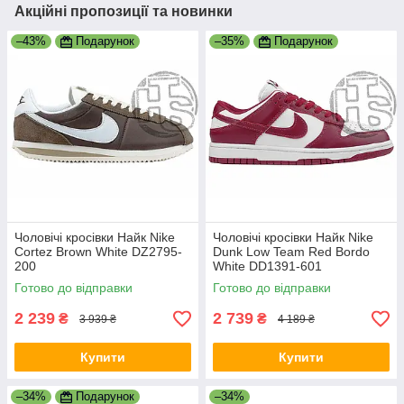
Акційні пропозиції та новинки
–43%
Подарунок
–35%
Подарунок
Чоловічі кросівки Найк Nike
Чоловічі кросівки Найк Nike
Cortez Brown White DZ2795-
Dunk Low Team Red Bordo
200
White DD1391-601
Готово до відправки
Готово до відправки
2 239
2 739
₴
₴
3 939 ₴
4 189 ₴
Купити
Купити
–34%
Подарунок
–34%