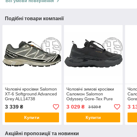
Всі умови повернення
Подібні товари компанії
Чоловічі кросівки Salomon
Чоловічі зимові кросівки
Чоло
XT-6 Softground Advanced
Саломон Salomon
Сал
Grey ALL14738
Odyssey Gore-Tex Pure
Gore
Black (термо) ALL18183
(тер
3 339
3 029
3 1
₴
₴
3 539 ₴
Купити
Купити
Акційні пропозиції та новинки