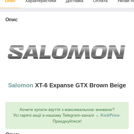
Опис
Характеристики
Доставка
Оплата
Умови п
Опис
Salomon
XT-6 Expanse GTX Brown Beige
Хочете купити взуття з максимальною знижкою?
Усі гарячі акції в нашому Telegram-каналі →
KickPrice
.
Приєднуйтеся!