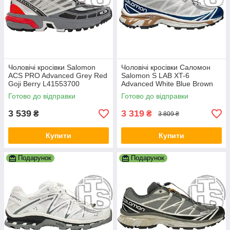
Чоловічі кросівки Salomon
Чоловічі кросівки Саломон
ACS PRO Advanced Grey Red
Salomon S LAB XT-6
Goji Berry L41553700
Advanced White Blue Brown
Lunar Rock Dark Sapphire
Готово до відправки
Готово до відправки
L47136600
3 539
3 319
₴
₴
3 809 ₴
Купити
Купити
Подарунок
Подарунок