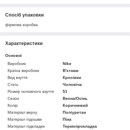
Спосіб упаковки
фірмова коробка
Характеристики
Основні
Виробник
Nike
Країна виробник
В'єтнам
Вид взуття
Кросівки
Стать
Чоловіча
Розмір чоловічого взуття
51
Сезон
Весна/Осінь
Колір
Коричневий
Матеріал верху
Поліуретан
Матеріал підошви
Піна
Матеріал підкладки
Термопрокладка