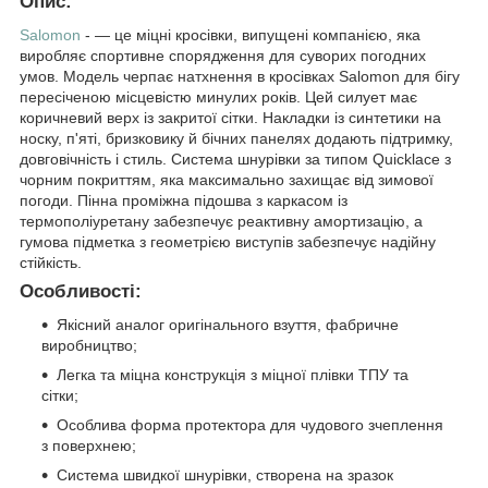
Опис:
Salomon
- — це міцні кросівки, випущені компанією, яка
виробляє спортивне спорядження для суворих погодних
умов. Модель черпає натхнення в кросівках Salomon для бігу
пересіченою місцевістю минулих років. Цей силует має
коричневий верх із закритої сітки. Накладки із синтетики на
носку, п'яті, бризковику й бічних панелях додають підтримку,
довговічність і стиль. Система шнурівки за типом Quicklace з
чорним покриттям, яка максимально захищає від зимової
погоди. Пінна проміжна підошва з каркасом із
термополіуретану забезпечує реактивну амортизацію, а
гумова підметка з геометрією виступів забезпечує надійну
стійкість.
Особливості:
Якісний аналог оригінального взуття, фабричне
виробництво;
Легка та міцна конструкція з міцної плівки ТПУ та
сітки;
Особлива форма протектора для чудового зчеплення
з поверхнею;
Система швидкої шнурівки, створена на зразок