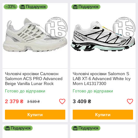
–33%
Подарунок
Подарунок
Чоловічі кросівки Саломон
Чоловічі кросівки Salomon S
Salomon ACS PRO Advanced
LAB XT-6 Advanced White Icy
Beige Vanilla Lunar Rock
Morn L41317300
L41639400
Готово до відправки
Готово до відправки
2 379
3 409
₴
₴
3 539 ₴
Купити
Купити
Подарунок
Подарунок