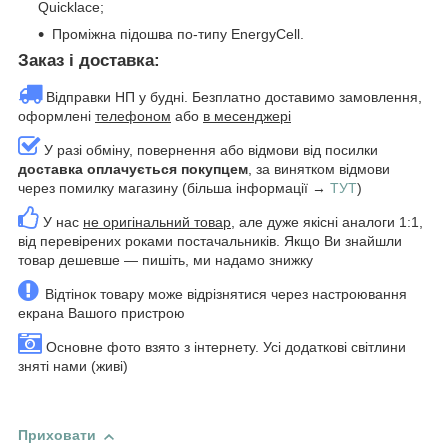
Quicklace;
Проміжна підошва по-типу EnergyCell.
Заказ і доставка:
Відправки НП у будні. Безплатно доставимо замовлення,
оформлені
телефоном
або
в месенджері
У разі обміну, повернення або відмови від посилки
доставка оплачується покупцем
, за винятком відмови
через помилку магазину (більша інформації →
ТУТ
)
У нас
не оригінальний товар
, але дуже якісні аналоги 1:1,
від перевірених роками постачальників. Якщо Ви знайшли
товар дешевше — пишіть, ми надамо знижку
Відтінок товару може відрізнятися через настроювання
екрана Вашого пристрою
Основне фото взято з інтернету. Усі додаткові світлини
зняті нами (живі)
Приховати