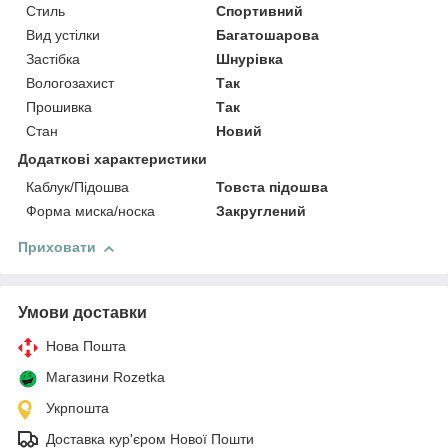
Стиль
Спортивний
Вид устілки
Багатошарова
Застібка
Шнурівка
Вологозахист
Так
Прошивка
Так
Стан
Новий
Додаткові характеристики
Каблук/Підошва
Товста підошва
Форма миска/носка
Закруглений
Приховати
Умови доставки
Нова Пошта
Магазини Rozetka
Укрпошта
Доставка кур'єром Нової Пошти