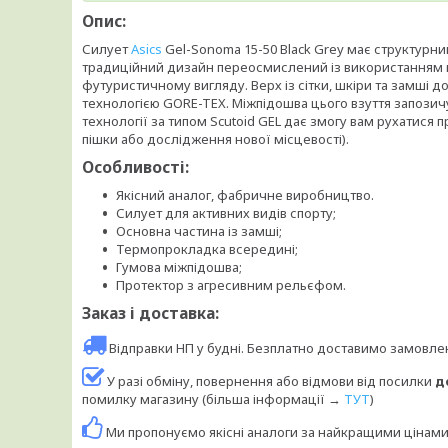
Опис:
Силует
Asics
Gel-Sonoma 15-50 Black Grey має структурни
традиційний дизайн переосмислений із використанням ма
футуристичному вигляду. Верх із сітки, шкіри та замші
технологією GORE-TEX. Міжпідошва цього взуття запозич
технології за типом Scutoid GEL дає змогу вам рухатися
пішки або дослідження нової місцевості).
Особливості:
Якісний аналог, фабричне виробництво.
Силует для активних видів спорту;
Основна частина із замші;
Термопрокладка всередині;
Гумова міжпідошва;
Протектор з агресивним рельєфом.
Заказ і доставка:
Відправки НП у будні. Безплатно доставимо замовл
У разі обміну, повернення або відмови від посилки
д
помилку магазину (більша інформації →
ТУТ
)
Ми пропонуємо якісні аналоги за найкращими цінам