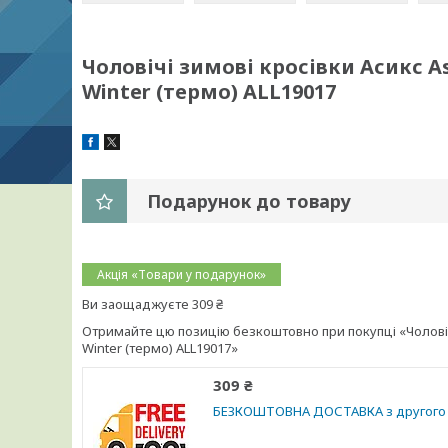
Чоловічі зимові кросівки Асикс As
Winter (термо) ALL19017
Подарунок до товару
Акція «Товари у подарунок»
Ви заощаджуєте 309 ₴
Отримайте цю позицію безкоштовно при покупці «Чоловічі
Winter (термо) ALL19017»
309 ₴
БЕЗКОШТОВНА ДОСТАВКА з другого 