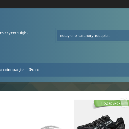
о взуття "High-
 співпраці
Фото
Подарунок