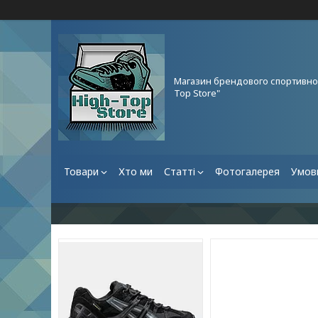
Магазин брендового спортивног
Top Store"
Товари
Хто ми
Статті
Фотогалерея
Умови