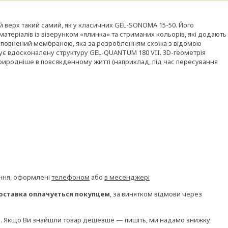
й верх такий самий, як у класичних GEL-SONOMA 15-50. Його
теріалів із візерунком «ялинка» та стриманих кольорів, які додають
 доповнений мембраною, яка за розробленням схожа з відомою
ує вдосконалену структуру GEL-QUANTUM 180 VII. 3D-геометрія
 природніше в повсякденному житті (наприклад, під час пересування
ення, оформлені
телефоном
або
в месенджері
оставка оплачується покупцем
, за винятком відмови через
и. Якщо Ви знайшли товар дешевше — пишіть, ми надамо знижку