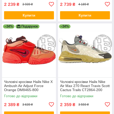
2 239
2 739
₴
₴
3 939 ₴
4 189 ₴
Купити
Купити
–34%
Подарунок
–34%
Чоловічі кросівки Найк Nike X
Чоловічі кросівки Найк Nike
Ambush Air Adjust Force
Air Max 270 React Travis Scott
Orange DM8465-800
Cactus Trails CT2864-200
Готово до відправки
Готово до відправки
2 389
2 359
₴
₴
3 639 ₴
3 559 ₴