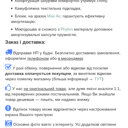
Конфігурація шнурівки комфортно утримує стопу;
Камуфляжна текстильна підкладка;
Блоки, на зразок
Max Air
, гарантують ефективну
амортизацію;
Міжпідошва зі схожого з
Phylon
матеріалу доповнює
амортизувальні капсули пружністю.
Заказ і доставка:
Відправки НП у будні. Безплатно доставимо замовлення,
оформлені
телефоном
або
в месенджері
У разі обміну, повернення або відмови від посилки
доставка оплачується покупцем
, за винятком відмови
через помилку магазину (більша інформації →
ТУТ
)
У нас
не оригінальний товар
, але дуже якісні аналоги 1:1,
від перевірених роками постачальників. Якщо Ви знайшли
товар дешевше — пишіть, ми надамо знижку
Відтінок товару може відрізнятися через настроювання
екрана Вашого пристрою
Основне фото взято з інтернету. Усі додаткові світлини