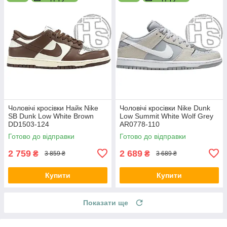
Чоловічі кросівки Найк Nike
Чоловічі кросівки Nike Dunk
SB Dunk Low White Brown
Low Summit White Wolf Grey
DD1503-124
AR0778-110
Готово до відправки
Готово до відправки
2 759
2 689
₴
₴
3 859 ₴
3 689 ₴
Купити
Купити
Показати ще