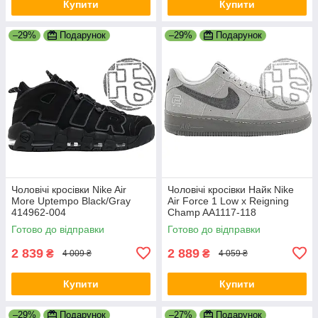
Купити
Купити
–29%
Подарунок
–29%
Подарунок
Чоловічі кросівки Nike Air
Чоловічі кросівки Найк Nike
More Uptempo Black/Gray
Air Force 1 Low x Reigning
414962-004
Champ AA1117-118
Готово до відправки
Готово до відправки
2 839
2 889
₴
₴
4 009 ₴
4 059 ₴
Купити
Купити
–29%
Подарунок
–27%
Подарунок