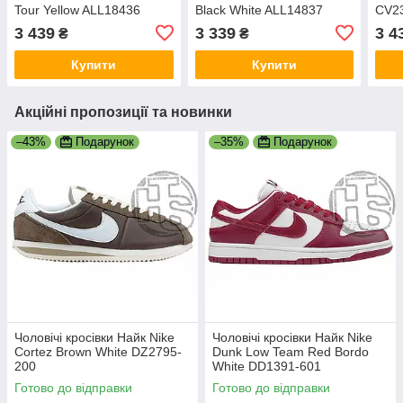
Tour Yellow ALL18436
Black White ALL14837
CV2
3 439
3 339
3 4
₴
₴
Купити
Купити
Акційні пропозиції та новинки
–43%
Подарунок
–35%
Подарунок
Чоловічі кросівки Найк Nike
Чоловічі кросівки Найк Nike
Cortez Brown White DZ2795-
Dunk Low Team Red Bordo
200
White DD1391-601
Готово до відправки
Готово до відправки