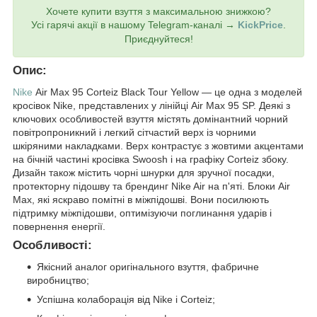
Хочете купити взуття з максимальною знижкою?
Усі гарячі акції в нашому Telegram-каналі →
KickPrice
.
Приєднуйтеся!
Опис:
Nike
Air Max 95 Corteiz Black Tour Yellow — це одна з моделей
кросівок Nike, представлених у лінійці Air Max 95 SP. Деякі з
ключових особливостей взуття містять домінантний чорний
повітропроникний і легкий сітчастий верх із чорними
шкіряними накладками. Верх контрастує з жовтими акцентами
на бічній частині кросівка Swoosh і на графіку Corteiz збоку.
Дизайн також містить чорні шнурки для зручної посадки,
протекторну підошву та брендинг Nike Air на п'яті. Блоки Air
Max, які яскраво помітні в міжпідошві. Вони посилюють
підтримку міжпідошви, оптимізуючи поглинання ударів і
повернення енергії.
Особливості:
Якісний аналог оригінального взуття, фабричне
виробництво;
Успішна колаборація від Nike і Corteiz;