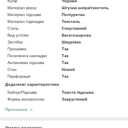
Колір
Чорний
Матеріал верху
Штучна шкіра/текстиль
Матеріал підошви
Поліуретан
Матеріал підкладки
Текстиль
Стиль
Спортивний
Вид устілки
Багатошарова
Застібка
Шнурівка
Прошивка
Так
Посилюючі накладки
Так
Антиковзка підошва
Так
Стан
Новий
Перфорація
Так
Додаткові характеристики
Каблук/Підошва
Товста підошва
Форма миска/носка
Закруглений
Приховати