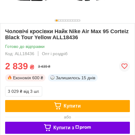
Чоловічі кросівки Найк Nike Air Max 95 Corteiz
Black Tour Yellow ALL18436
Готово до відправки
Код: ALL18436
Опт і роздріб
2 839
₴
3 439 ₴
Економія
600 ₴
Залишилось
15 днів
3 029 ₴
від 3 шт.
Купити
або
Купити з