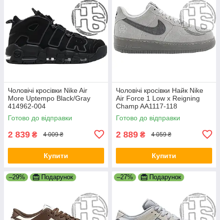
Чоловічі кросівки Nike Air
Чоловічі кросівки Найк Nike
More Uptempo Black/Gray
Air Force 1 Low x Reigning
414962-004
Champ AA1117-118
Готово до відправки
Готово до відправки
2 839
2 889
₴
₴
4 009 ₴
4 059 ₴
Купити
Купити
–29%
Подарунок
–27%
Подарунок