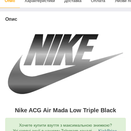
Опис
Характеристики
Доставка
Оплата
Умови п
Опис
Nike ACG Air Mada Low Triple Black
Хочете купити взуття з максимальною знижкою?
Усі гарячі акції в нашому Telegram-каналі →
KickPrice
.