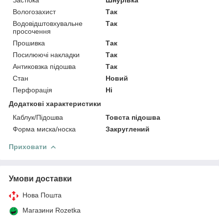
Вологозахист
Так
Водовідштовхувальне
Так
просочення
Прошивка
Так
Посилюючі накладки
Так
Антиковзка підошва
Так
Стан
Новий
Перфорація
Ні
Додаткові характеристики
Каблук/Підошва
Товста підошва
Форма миска/носка
Закруглений
Приховати
Умови доставки
Нова Пошта
Магазини Rozetka