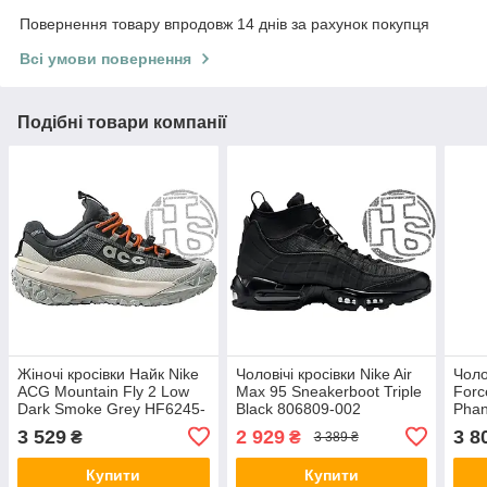
Повернення товару впродовж 14 днів за рахунок покупця
Всі умови повернення
Подібні товари компанії
Жіночі кросівки Найк Nike
Чоловічі кросівки Nike Air
Чоло
ACG Mountain Fly 2 Low
Max 95 Sneakerboot Triple
Forc
Dark Smoke Grey HF6245-
Black 806809-002
Phan
002
002
3 529
2 929
3 8
₴
₴
3 389 ₴
Купити
Купити