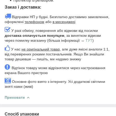
Протектор із рельєфом.
Заказ і доставка:
Відправки НП у будні. Безплатно доставимо замовлення,
оформлені
телефоном
або
в месенджері
У разі обміну, повернення або відмови від посилки
доставка оплачується покупцем
, за винятком відмови
через помилку магазину (більша інформації →
ТУТ
)
У нас
не оригінальний товар
, але дуже якісні аналоги 1:1,
від перевірених роками постачальників. Якщо Ви знайшли
товар дешевше — пишіть, ми надамо знижку
Відтінок товару може відрізнятися через настроювання
екрана Вашого пристрою
Основне фото взято з інтернету. Усі додаткові світлини
зняті нами (живі)
Приховати
Спосіб упаковки