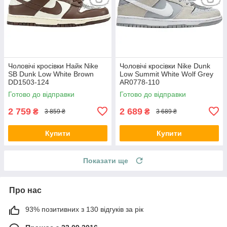
Чоловічі кросівки Найк Nike
Чоловічі кросівки Nike Dunk
SB Dunk Low White Brown
Low Summit White Wolf Grey
DD1503-124
AR0778-110
Готово до відправки
Готово до відправки
2 759
2 689
₴
₴
3 859 ₴
3 689 ₴
Купити
Купити
Показати ще
Про нас
93% позитивних з 130 відгуків за рік