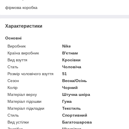
фірмова коробка
Характеристики
Основні
Виробник
Nike
Країна виробник
В'єтнам
Вид взуття
Кросівки
Стать
Чоловіча
Розмір чоловічого взуття
51
Сезон
Весна/Осінь
Колір
Чорний
Матеріал верху
Штучна шкіра
Матеріал підошви
Гума
Матеріал підкладки
Текстиль
Стиль
Спортивний
Вид устілки
Багатошарова
Застібка
Шнурівка