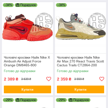
–34%
Подарунок
–34%
Чоловічі кросівки Найк Nike X
Чоловічі кросівки Найк Nike
Ambush Air Adjust Force
Air Max 270 React Travis Scott
Orange DM8465-800
Cactus Trails CT2864-200
Готово до відправки
Готово до відправки
2 389
2 359
₴
₴
3 639 ₴
3 559 ₴
Купити
Купити
–29%
Подарунок
–29%
Подарунок