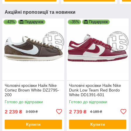
Акційні пропозиції та новинки
–43%
Подарунок
–35%
Подарунок
Чоловічі кросівки Найк Nike
Чоловічі кросівки Найк Nike
Cortez Brown White DZ2795-
Dunk Low Team Red Bordo
200
White DD1391-601
Готово до відправки
Готово до відправки
2 239
2 739
₴
₴
3 939 ₴
4 189 ₴
Купити
Купити