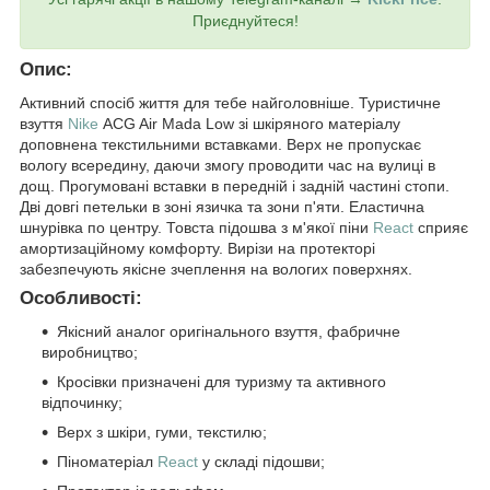
Приєднуйтеся!
Опис:
Активний спосіб життя для тебе найголовніше. Туристичне
взуття
Nike
ACG Air Mada Low зі шкіряного матеріалу
доповнена текстильними вставками. Верх не пропускає
вологу всередину, даючи змогу проводити час на вулиці в
дощ. Прогумовані вставки в передній і задній частині стопи.
Дві довгі петельки в зоні язичка та зони п'яти. Еластична
шнурівка по центру. Товста підошва з м'якої піни
React
сприяє
амортизаційному комфорту. Вирізи на протекторі
забезпечують якісне зчеплення на вологих поверхнях.
Особливості:
Якісний аналог оригінального взуття, фабричне
виробництво;
Кросівки призначені для туризму та активного
відпочинку;
Верх з шкіри, гуми, текстилю;
Піноматеріал
React
у складі підошви;