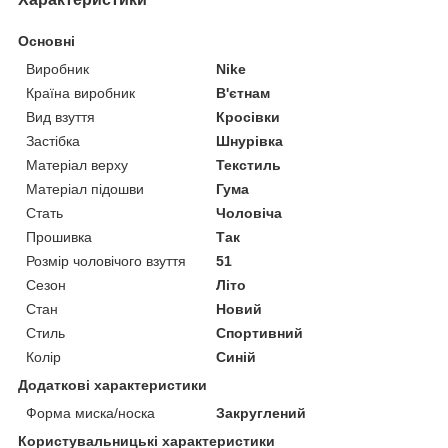
Основні
Виробник
Nike
Країна виробник
В'єтнам
Вид взуття
Кросівки
Застібка
Шнурівка
Матеріал верху
Текстиль
Матеріал підошви
Гума
Стать
Чоловіча
Прошивка
Так
Розмір чоловічого взуття
51
Сезон
Літо
Стан
Новий
Стиль
Спортивний
Колір
Синій
Додаткові характеристики
Форма миска/носка
Закруглений
Користувальницькі характеристики