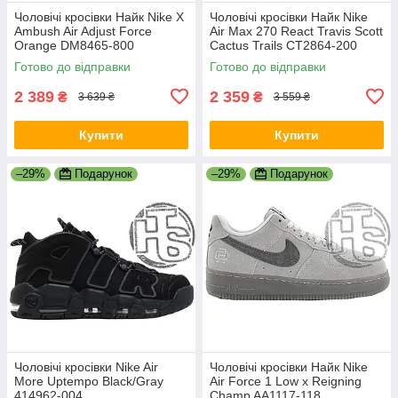
Чоловічі кросівки Найк Nike X
Чоловічі кросівки Найк Nike
Ambush Air Adjust Force
Air Max 270 React Travis Scott
Orange DM8465-800
Cactus Trails CT2864-200
Готово до відправки
Готово до відправки
2 389
2 359
₴
₴
3 639 ₴
3 559 ₴
Купити
Купити
–29%
Подарунок
–29%
Подарунок
Чоловічі кросівки Nike Air
Чоловічі кросівки Найк Nike
More Uptempo Black/Gray
Air Force 1 Low x Reigning
414962-004
Champ AA1117-118