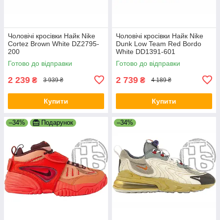
Чоловічі кросівки Найк Nike
Чоловічі кросівки Найк Nike
Cortez Brown White DZ2795-
Dunk Low Team Red Bordo
200
White DD1391-601
Готово до відправки
Готово до відправки
2 239
2 739
₴
₴
3 939 ₴
4 189 ₴
Купити
Купити
–34%
Подарунок
–34%