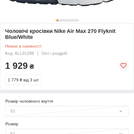
Чоловічі кросівки Nike Air Max 270 Flyknit
Blue/White
Немає в наявності
Код: ALL01298
Опт і роздріб
1 929
₴
1 779 ₴
від 3 шт.
Розмір чоловічого взуття
51
Розмір
51