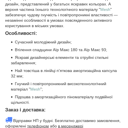
дизайн, представлений у багатьох яскравих кольорах. А
верхня частина їхнього технологічного матеріалу "
Mesh
"
забезпечує чудову гнучкість і повітропроникні властивості —
незамінні особливості в умовах повсякденного активного
користування в міських умовах.
Особливості:
Сучасний молодіжний дизайн;
Втілення спадщини Аїр Макс 180 та Аїр Макс 93;
Яскраві дизайнерські елементи та отруйні стильні
забарвлення;
Най товстіша в лінійці п'яткова амортизаційна капсула
32 мм;
Гнучкий і повітропроникний високотехнологічний
матеріал "
Mesh
";
Підошва з амортизаційного піноматеріалу подвійної
щільності.
Заказ і доставка:
Відправки НП у будні. Безплатно доставимо замовлення,
оформлені
телефоном
або
в месенджері