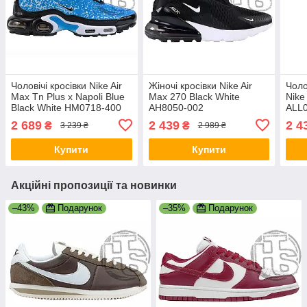
Чоловічі кросівки Nike Air
Жіночі кросівки Nike Air
Чоло
Max Tn Plus x Napoli Blue
Max 270 Black White
Nike
Black White HM0718-400
AH8050-002
ALL
2 689
2 439
2 4
₴
₴
3 239 ₴
2 989 ₴
Купити
Купити
Акційні пропозиції та новинки
–43%
Подарунок
–35%
Подарунок