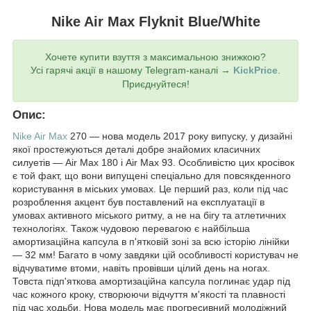
Nike Air Max Flyknit Blue/White
Хочете купити взуття з максимальною знижкою?
Усі гарячі акції в нашому Telegram-каналі →
KickPrice
.
Приєднуйтеся!
Опис:
Nike
Air Max
270 — нова модель 2017 року випуску, у дизайні
якої простежуються деталі добре знайомих класичних
силуетів — Air Max 180 і Air Max 93. Особливістю цих кросівок
є той факт, що вони випущені спеціально для повсякденного
користування в міських умовах. Це перший раз, коли під час
розроблення акцент був поставлений на експлуатації в
умовах активного міського ритму, а не на бігу та атлетичних
технологіях. Також чудовою перевагою є найбільша
амортизаційна капсула в п'ятковій зоні за всю історію лінійки
— 32 мм! Багато в чому завдяки цій особливості користувач не
відчуватиме втоми, навіть провівши цілий день на ногах.
Товста підп'яткова амортизаційна капсула поглинає удар під
час кожного кроку, створюючи відчуття м'якості та плавності
під час ходьби. Нова модель має прогресивний молодіжний