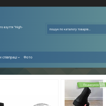
о взуття "High-
 співпраці
Фото
Подарунок