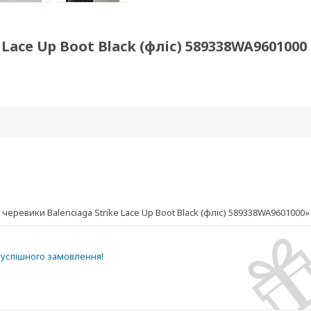
 Lace Up Boot Black (фліс) 589338WA9601000
еревики Balenciaga Strike Lace Up Boot Black (фліс) 589338WA9601000»
успішного замовлення!