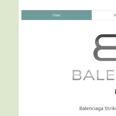
Опис
Х
Balenciaga Strik