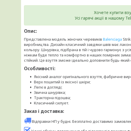
Хочете купити вз
Усі гарячі акції в нашому T
Опис:
Представлена модель жіночих черевиків
Balenciaga
Stri
виробництва. Дизайн класичний завдяки швів має лаконі
кольору. Шнурівка, підібрана в тій і чудово гармонує з 
ніжкам буде тепло та комфортно в наших помірних зимах
стійкий. Це взуття зможе ідеально доповнити будь-який 
Особливості:
Якісний аналог оригінального взуття, фабричне ви
Верх пошитий із якісної шкіри;
Легкі в догляді;
Звична шнурівка;
Тракторна підошва;
Класичний силует.
Заказ і доставка:
Відправки НП у будні. Безплатно доставимо замовл