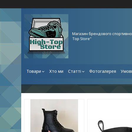
Магазин брендового спортивног
Top Store"
Товари
Хто ми
Статті
Фотогалерея
Умови