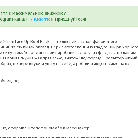
уття з максимальною знижкою?
elegram-каналі →
. Приєднуйтеся!
KickPrice
ke 20mm Lace Up Boot Black — це якісний аналог, фабричного
чний та стильний вигляд. Верх виготовлений із гладкої шкіри чорног
усім силуетом. Усередині пари виробник застосував фліс, так що вашим
. Підошва гнучка має правильну анатомічну форму. Протектор чіпкий 
образ, не перетягуючи увагу на себе, а роблячи акцент саме на вас.
робництво;
ення, оформлені
телефоном
або
в месенджері