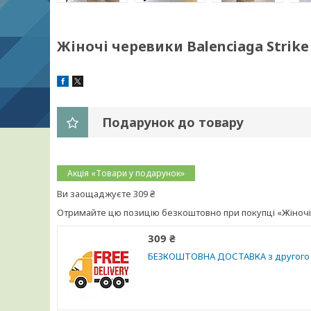
Жіночі черевики Balenciaga Strike
Подарунок до товару
Акція «Товари у подарунок»
Ви заощаджуєте 309 ₴
Отримайте цю позицію безкоштовно при покупці «Жіночі ч
309 ₴
БЕЗКОШТОВНА ДОСТАВКА з другого 