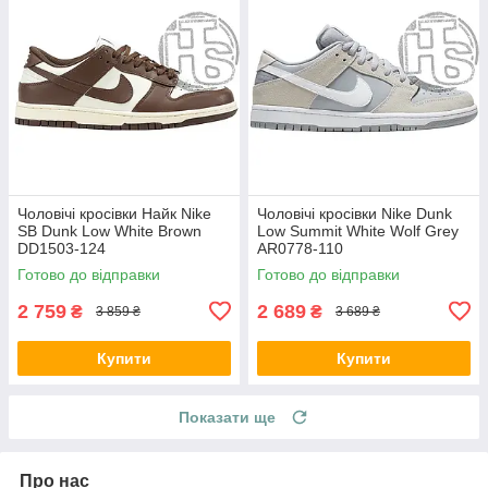
Чоловічі кросівки Найк Nike
Чоловічі кросівки Nike Dunk
SB Dunk Low White Brown
Low Summit White Wolf Grey
DD1503-124
AR0778-110
Готово до відправки
Готово до відправки
2 759
2 689
₴
₴
3 859 ₴
3 689 ₴
Купити
Купити
Показати ще
Про нас