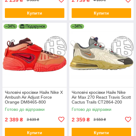
₴
₴
3 939 ₴
4 189 ₴
Купити
Купити
–34%
Подарунок
–34%
Чоловічі кросівки Найк Nike X
Чоловічі кросівки Найк Nike
Ambush Air Adjust Force
Air Max 270 React Travis Scott
Orange DM8465-800
Cactus Trails CT2864-200
Готово до відправки
Готово до відправки
2 389
2 359
₴
₴
3 639 ₴
3 559 ₴
Купити
Купити