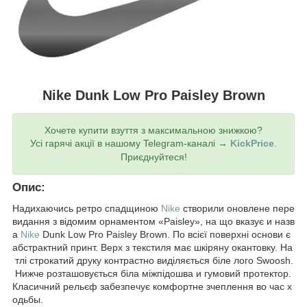
Nike Dunk Low Pro Paisley Brown
Хочете купити взуття з максимальною знижкою?
Усі гарячі акції в нашому Telegram-каналі →
KickPrice
.
Приєднуйтеся!
Опис:
Надихаючись ретро спадщиною
Nike
створили оновлене пере
видання з відомим орнаментом «Paisley», на що вказує и назв
а
Nike
Dunk Low Pro Paisley Brown. По всієї поверхні основи є
абстрактний принт. Верх з текстиля має шкіряну окантовку. На
тлі строкатий друку контрастно виділяється біле лого Swoosh.
Нижче розташовується біла міжпідошва и гумовий протектор.
Класичний рельєф забезпечує комфортне зчеплення во час х
одьбы.