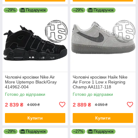
–29%
Подарунок
–29%
Подарунок
Чоловічі кросівки Nike Air
Чоловічі кросівки Найк Nike
More Uptempo Black/Gray
Air Force 1 Low x Reigning
414962-004
Champ AA1117-118
Готово до відправки
Готово до відправки
2 839
2 889
₴
₴
4 009 ₴
4 059 ₴
Купити
Купити
–29%
Подарунок
–27%
Подарунок