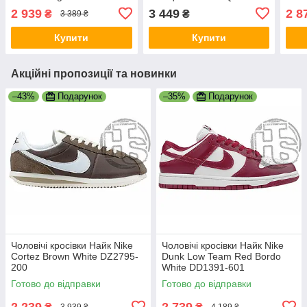
ALL14687
104
2 939
3 449
2 8
₴
₴
3 389 ₴
Купити
Купити
Акційні пропозиції та новинки
–43%
Подарунок
–35%
Подарунок
Чоловічі кросівки Найк Nike
Чоловічі кросівки Найк Nike
Cortez Brown White DZ2795-
Dunk Low Team Red Bordo
200
White DD1391-601
Готово до відправки
Готово до відправки
2 239
2 739