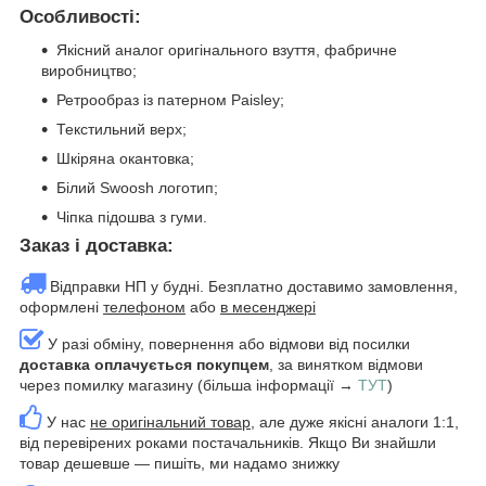
Особливості:
Якісний аналог оригінального взуття, фабричне
виробництво;
Ретрообраз із патерном Paisley;
Текстильний верх;
Шкіряна окантовка;
Білий Swoosh логотип;
Чіпка підошва з гуми.
Заказ і доставка:
Відправки НП у будні. Безплатно доставимо замовлення,
оформлені
телефоном
або
в месенджері
У разі обміну, повернення або відмови від посилки
доставка оплачується покупцем
, за винятком відмови
через помилку магазину (більша інформації →
ТУТ
)
У нас
не оригінальний товар
, але дуже якісні аналоги 1:1,
від перевірених роками постачальників. Якщо Ви знайшли
товар дешевше — пишіть, ми надамо знижку