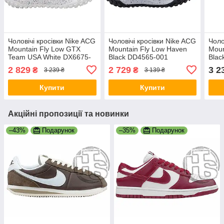
Чоловічі кросівки Nike ACG
Чоловічі кросівки Nike ACG
Чоло
Mountain Fly Low GTX
Mountain Fly Low Haven
Moun
Team USA White DX6675-
Black DD4565-001
Blac
001
2 829
2 729
3 2
₴
₴
3 239 ₴
3 139 ₴
Купити
Купити
Акційні пропозиції та новинки
–43%
Подарунок
–35%
Подарунок