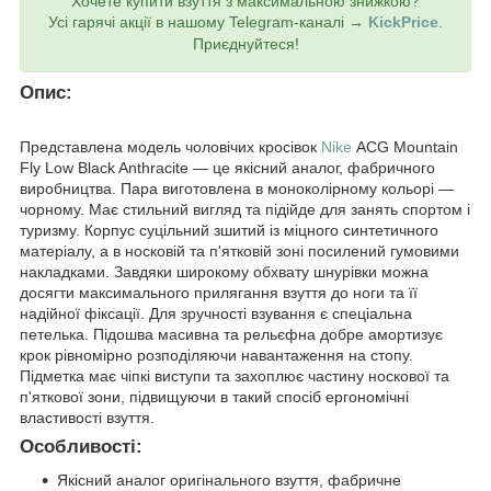
Хочете купити взуття з максимальною знижкою?
Усі гарячі акції в нашому Telegram-каналі →
KickPrice
.
Приєднуйтеся!
Опис:
Представлена модель чоловічих кросівок
Nike
ACG Mountain
Fly Low Black Anthracite — це якісний аналог, фабричного
виробництва. Пара виготовлена в моноколірному кольорі —
чорному. Має стильний вигляд та підійде для занять спортом і
туризму. Корпус суцільний зшитий із міцного синтетичного
матеріалу, а в носковій та п'ятковій зоні посилений гумовими
накладками. Завдяки широкому обхвату шнурівки можна
досягти максимального прилягання взуття до ноги та її
надійної фіксації. Для зручності взування є спеціальна
петелька. Підошва масивна та рельєфна добре амортизує
крок рівномірно розподіляючи навантаження на стопу.
Підметка має чіпкі виступи та захоплює частину носкової та
п'яткової зони, підвищуючи в такий спосіб ергономічні
властивості взуття.
Особливості:
Якісний аналог оригінального взуття, фабричне