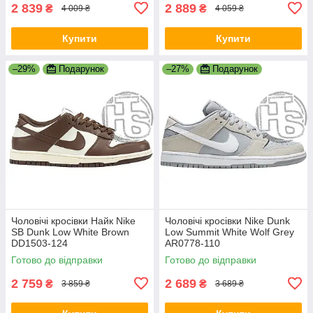
2 839
2 889
₴
₴
4 009 ₴
4 059 ₴
Купити
Купити
–29%
Подарунок
–27%
Подарунок
Чоловічі кросівки Найк Nike
Чоловічі кросівки Nike Dunk
SB Dunk Low White Brown
Low Summit White Wolf Grey
DD1503-124
AR0778-110
Готово до відправки
Готово до відправки
2 759
2 689
₴
₴
3 859 ₴
3 689 ₴