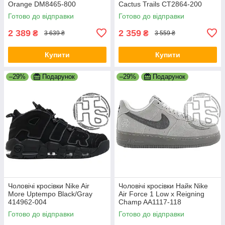
Orange DM8465-800
Cactus Trails CT2864-200
Готово до відправки
Готово до відправки
2 389
2 359
₴
₴
3 639 ₴
3 559 ₴
Купити
Купити
–29%
Подарунок
–29%
Подарунок
Чоловічі кросівки Nike Air
Чоловічі кросівки Найк Nike
More Uptempo Black/Gray
Air Force 1 Low x Reigning
414962-004
Champ AA1117-118
Готово до відправки
Готово до відправки