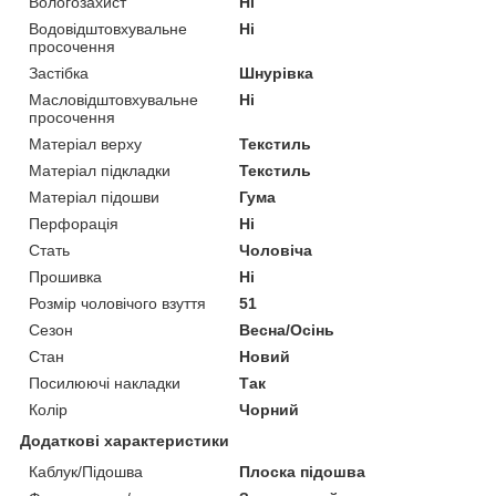
Вологозахист
Ні
Водовідштовхувальне
Ні
просочення
Застібка
Шнурівка
Масловідштовхувальне
Ні
просочення
Матеріал верху
Текстиль
Матеріал підкладки
Текстиль
Матеріал підошви
Гума
Перфорація
Ні
Стать
Чоловіча
Прошивка
Ні
Розмір чоловічого взуття
51
Сезон
Весна/Осінь
Стан
Новий
Посилюючі накладки
Так
Колір
Чорний
Додаткові характеристики
Каблук/Підошва
Плоска підошва