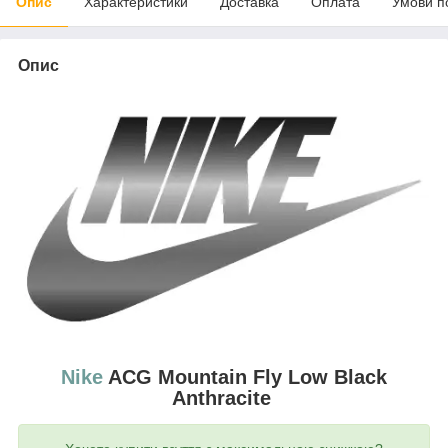
Опис
Характеристики
Доставка
Оплата
Умови п
Опис
Nike
ACG Mountain Fly Low Black
Anthracite