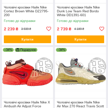
Чоловічі кросівки Найк Nike
Чоловічі кросівки Найк Nike
Cortez Brown White DZ2795-
Dunk Low Team Red Bordo
200
White DD1391-601
Готово до відправки
Готово до відправки
2 239
2 739
₴
₴
3 939 ₴
4 189 ₴
Купити
Купити
–34%
Подарунок
–34%
Чоловічі кросівки Найк Nike X
Чоловічі кросівки Найк Nike
Ambush Air Adjust Force
Air Max 270 React Travis Scott