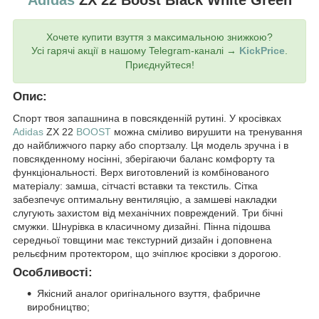
Adidas
ZX 22 Boost Black White Green
Хочете купити взуття з максимальною знижкою?
Усі гарячі акції в нашому Telegram-каналі →
KickPrice
.
Приєднуйтеся!
Опис:
Спорт твоя запашнина в повсякденній рутині. У кросівках
Adidas
ZX 22
BOOST
можна сміливо вирушити на тренування
до найближчого парку або спортзалу. Ця модель зручна і в
повсякденному носінні, зберігаючи баланс комфорту та
функціональності. Верх виготовлений із комбінованого
матеріалу: замша, сітчасті вставки та текстиль. Сітка
забезпечує оптимальну вентиляцію, а замшеві накладки
слугують захистом від механічних повреждений. Три бічні
смужки. Шнурівка в класичному дизайні. Пінна підошва
середньої товщини має текстурний дизайн і доповнена
рельєфним протектором, що зчіплює кросівки з дорогою.
Особливості:
Якісний аналог оригінального взуття, фабричне
виробництво;