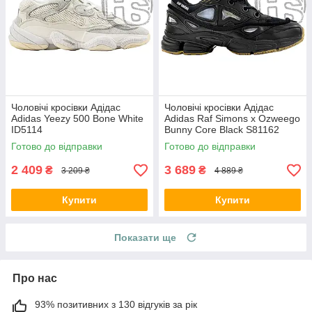
Чоловічі кросівки Адідас
Чоловічі кросівки Адідас
Adidas Yeezy 500 Bone White
Adidas Raf Simons x Ozweego
ID5114
Bunny Core Black S81162
Готово до відправки
Готово до відправки
2 409
3 689
₴
₴
3 209 ₴
4 889 ₴
Купити
Купити
Показати ще
Про нас
93% позитивних з 130 відгуків за рік