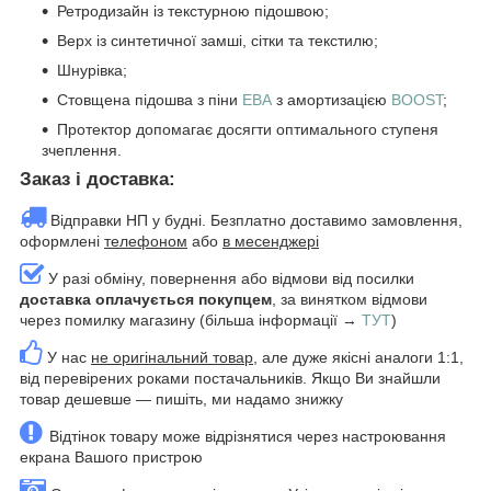
Ретродизайн із текстурною підошвою;
Верх із синтетичної замші, сітки та текстилю;
Шнурівка;
Стовщена підошва з піни
ЕВА
з амортизацією
BOOST
;
Протектор допомагає досягти оптимального ступеня
зчеплення.
Заказ і доставка:
Відправки НП у будні. Безплатно доставимо замовлення,
оформлені
телефоном
або
в месенджері
У разі обміну, повернення або відмови від посилки
доставка оплачується покупцем
, за винятком відмови
через помилку магазину (більша інформації →
ТУТ
)
У нас
не оригінальний товар
, але дуже якісні аналоги 1:1,
від перевірених роками постачальників. Якщо Ви знайшли
товар дешевше — пишіть, ми надамо знижку
Відтінок товару може відрізнятися через настроювання
екрана Вашого пристрою