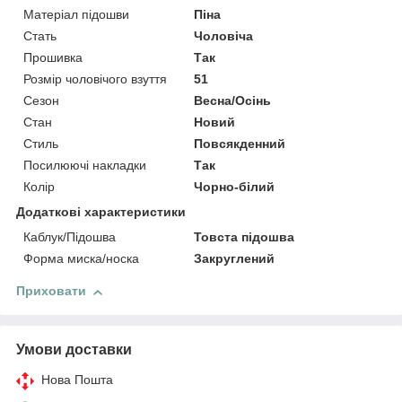
Матеріал підошви
Піна
Стать
Чоловіча
Прошивка
Так
Розмір чоловічого взуття
51
Сезон
Весна/Осінь
Стан
Новий
Стиль
Повсякденний
Посилюючі накладки
Так
Колір
Чорно-білий
Додаткові характеристики
Каблук/Підошва
Товста підошва
Форма миска/носка
Закруглений
Приховати
Умови доставки
Нова Пошта