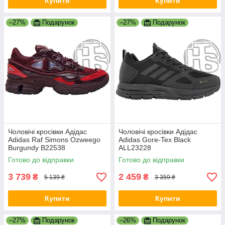
Купити
Купити
–27%
Подарунок
–27%
Подарунок
Чоловічі кросівки Адідас
Чоловічі кросівки Адідас
Adidas Raf Simons Ozweego
Adidas Gore-Tex Black
Burgundy B22538
ALL23228
Готово до відправки
Готово до відправки
3 739
2 459
₴
₴
5 139 ₴
3 359 ₴
Купити
Купити
–27%
Подарунок
–26%
Подарунок