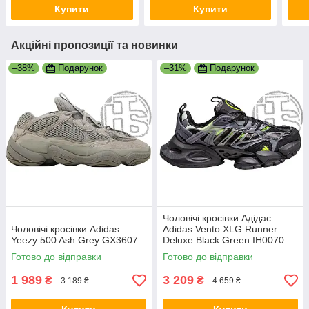
Купити
Купити
Акційні пропозиції та новинки
–38%
Подарунок
–31%
Подарунок
Чоловічі кросівки Адідас
Чоловічі кросівки Adidas
Adidas Vento XLG Runner
Yeezy 500 Ash Grey GX3607
Deluxe Black Green IH0070
Готово до відправки
Готово до відправки
1 989
3 209
₴
₴
3 189 ₴
4 659 ₴