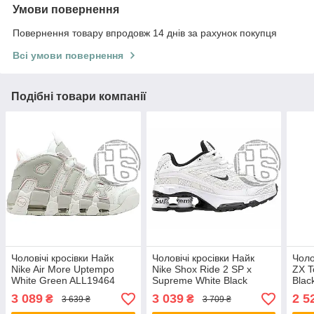
Умови повернення
Повернення товару впродовж 14 днів за рахунок покупця
Всі умови повернення
Подібні товари компанії
Чоловічі кросівки Найк
Чоловічі кросівки Найк
Чоло
Nike Air More Uptempo
Nike Shox Ride 2 SP x
ZX T
White Green ALL19464
Supreme White Black
Blac
ALL20045
3 089
3 039
2 5
₴
₴
3 639 ₴
3 709 ₴