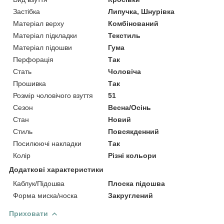
Застібка
Липучка, Шнурівка
Матеріал верху
Комбінований
Матеріал підкладки
Текстиль
Матеріал підошви
Гума
Перфорація
Так
Стать
Чоловіча
Прошивка
Так
Розмір чоловічого взуття
51
Сезон
Весна/Осінь
Стан
Новий
Стиль
Повсякденний
Посилюючі накладки
Так
Колір
Різні кольори
Додаткові характеристики
Каблук/Підошва
Плоска підошва
Форма миска/носка
Закруглений
Приховати