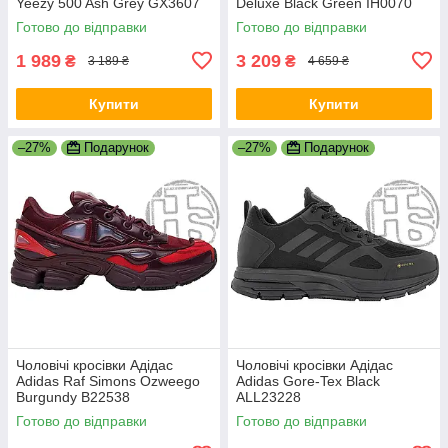
Yeezy 500 Ash Grey GX3607
Deluxe Black Green IH0070
Готово до відправки
Готово до відправки
1 989
3 209
₴
₴
3 189 ₴
4 659 ₴
Купити
Купити
–27%
Подарунок
–27%
Подарунок
Чоловічі кросівки Адідас
Чоловічі кросівки Адідас
Adidas Raf Simons Ozweego
Adidas Gore-Tex Black
Burgundy B22538
ALL23228
Готово до відправки
Готово до відправки