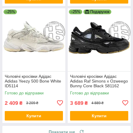
–25%
–25%
Подарунок
Чоловічі кросівки Адідас
Чоловічі кросівки Адідас
Adidas Yeezy 500 Bone White
Adidas Raf Simons x Ozweego
ID5114
Bunny Core Black S81162
Готово до відправки
Готово до відправки
2 409
3 689
₴
₴
3 209 ₴
4 889 ₴
Купити
Купити
Показати ще