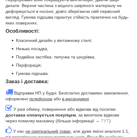
дихати. Верхня частина з міцного шкіряного матеріалу не
деформується в носінні, довго зберігаючи свій первісний
вигляд. Гумова підошва гарантує стійкість практично на будь-
яких поверхнях.
Особливості:
Класичний дизайн у вінтажному стилі;
Низька посадка;
Подвійна застібка: липучка та шнурівка;
Перфорація;
Гумова підошва.
Заказ і доставка:
Відправки НП у будні. Безплатно доставимо замовлення,
оформлені
телефоном
або
в месенджері
У разі обміну, повернення або відмови від посилки
доставка оплачується покупцем
, за винятком відмови
через помилку магазину (більша інформації →
ТУТ
)
У нас
не оригінальний товар
, але дуже якісні аналоги 1:1,
від перевірених роками постачальників. Якщо Ви знайшли