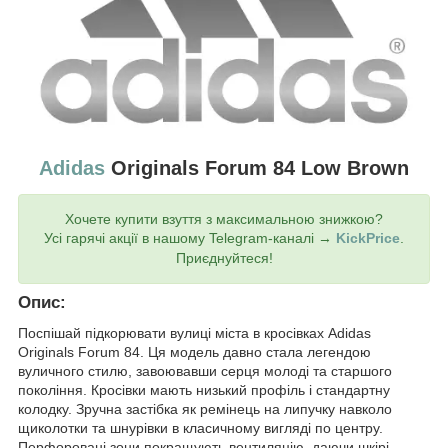
Adidas
Originals Forum 84 Low Brown
Хочете купити взуття з максимальною знижкою?
Усі гарячі акції в нашому Telegram-каналі →
KickPrice
.
Приєднуйтеся!
Опис:
Поспішай підкорювати вулиці міста в кросівках Adidas
Originals Forum 84. Ця модель давно стала легендою
вуличного стилю, завоювавши серця молоді та старшого
покоління. Кросівки мають низький профіль і стандартну
колодку. Зручна застібка як ремінець на липучку навколо
щиколотки та шнурівки в класичному вигляді по центру.
Перфоровані зони покращують вентиляцію, даючи шкірі