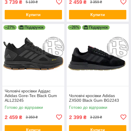
3 739
2 459
₴
₴
5 139 ₴
3 359 ₴
Купити
Купити
–27%
Подарунок
–26%
Подарунок
Чоловічі кросівки Адідас
Adidas Gore-Tex Black Gum
Чоловічі кросівки Adidas
ALL23245
ZX500 Black Gum BG2243
Готово до відправки
Готово до відправки
2 459
2 399
₴
₴
3 359 ₴
3 229 ₴
Купити
Купити