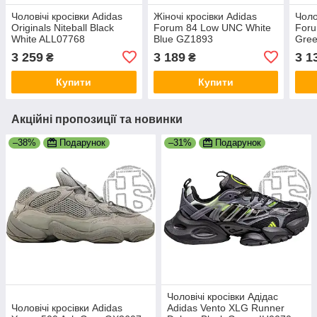
Чоловічі кросівки Adidas
Жіночі кросівки Adidas
Чоло
Originals Niteball Black
Forum 84 Low UNC White
Foru
White ALL07768
Blue GZ1893
Gree
GY4
3 259
3 189
3 1
₴
₴
Купити
Купити
Акційні пропозиції та новинки
–38%
Подарунок
–31%
Подарунок
Чоловічі кросівки Адідас
Чоловічі кросівки Adidas
Adidas Vento XLG Runner