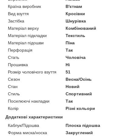
Країна виробник
В'єтнам
Вид взуття
Кросівки
Застібка
Шнурівка
Матеріал верху
Комбінований
Матеріал підкладки
Текстиль
Матеріал підошви
Піна
Перфорація
Так
Стать
Чоловіча
Прошивка
Ні
Розмір чоловічого взуття
51
Сезон
Весна/Осінь
Стан
Новий
Стиль
Спортивний
Посилюючі накладки
Так
Колір
Різні кольори
Додаткові характеристики
Каблук/Підошва
Плоска підошва
Форма миска/носка
Закруглений