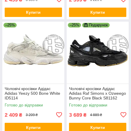
Купити
Купити
–25%
–25%
Подарунок
Чоловічі кросівки Адідас
Чоловічі кросівки Адідас
Adidas Yeezy 500 Bone White
Adidas Raf Simons x Ozweego
ID5114
Bunny Core Black S81162
Готово до відправки
Готово до відправки
2 409
3 689
₴
₴
3 209 ₴
4 889 ₴
Купити
Купити