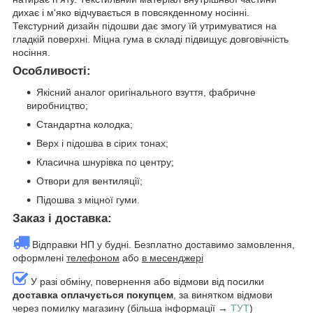
дихає і м'яко відчувається в повсякденному носінні.
Текстурний дизайн підошви дає змогу їй утримуватися на
гладкій поверхні. Міцна гума в складі підвищує довговічність
носіння.
Особливості:
Якісний аналог оригінального взуття, фабричне
виробництво;
Стандартна колодка;
Верх і підошва в сірих тонах;
Класична шнурівка по центру;
Отвори для вентиляції;
Підошва з міцної гуми.
Заказ і доставка:
Відправки НП у будні. Безплатно доставимо замовлення,
оформлені
телефоном
або
в месенджері
У разі обміну, повернення або відмови від посилки
доставка оплачується покупцем
, за винятком відмови
через помилку магазину (більша інформації →
ТУТ
)