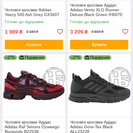
Чоловічі кросівки Адідас
Чоловічі кросівки Adidas
Adidas Vento XLG Runner
Yeezy 500 Ash Grey GX3607
Deluxe Black Green IH0070
Готово до відправки
Готово до відправки
1 989
3 209
₴
₴
3 189 ₴
4 659 ₴
Купити
Купити
–27%
Подарунок
–27%
Подарунок
Чоловічі кросівки Адідас
Чоловічі кросівки Адідас
Adidas Raf Simons Ozweego
Adidas Gore-Tex Black
Burgundy B22538
ALL23228