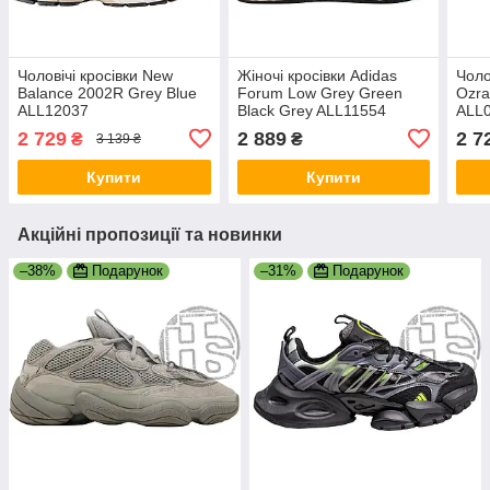
Чоловічі кросівки New
Жіночі кросівки Adidas
Чоло
Balance 2002R Grey Blue
Forum Low Grey Green
Ozra
ALL12037
Black Grey ALL11554
ALL
2 729
2 889
2 7
₴
₴
3 139 ₴
Купити
Купити
Акційні пропозиції та новинки
–38%
Подарунок
–31%
Подарунок