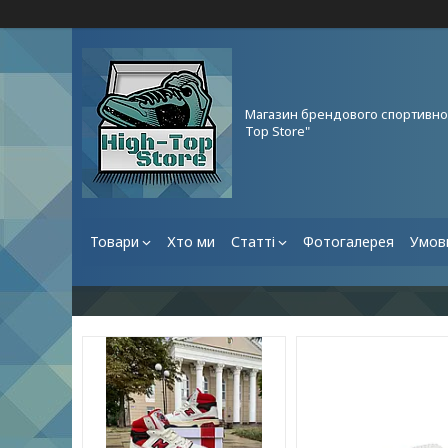
Магазин брендового спортивног
Top Store"
Товари
Хто ми
Статті
Фотогалерея
Умови