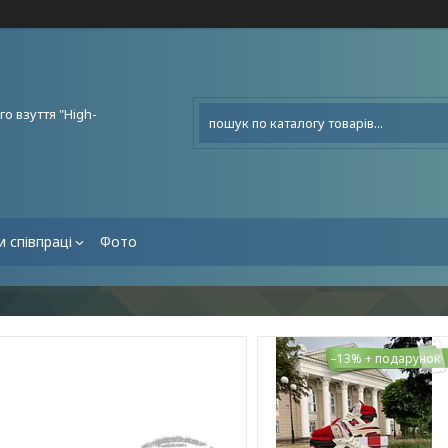
о взуття "High-
 співпраці
Фото
–13%