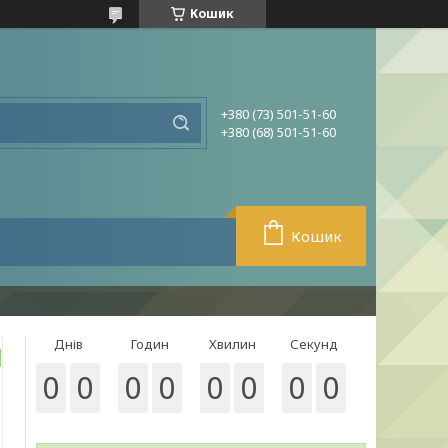
Кошик
+380 (73) 501-51-60
+380 (68) 501-51-60
Кошик
Днів
Годин
Хвилин
Секунд
0
0
0
0
0
0
0
0