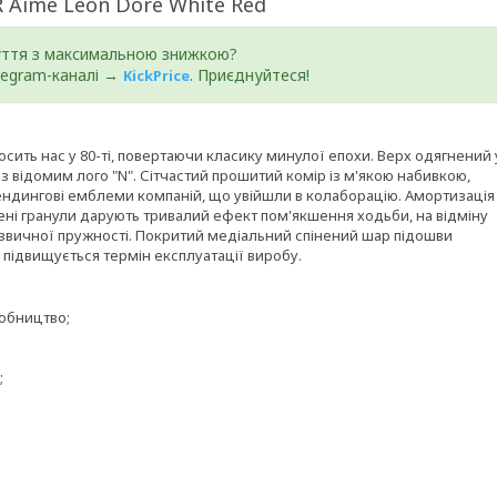
R Aime Leon Dore White Red
уття з максимальною знижкою?
elegram-каналі →
. Приєднуйтеся!
KickPrice
сить нас у 80-ті, повертаючи класику минулої епохи. Верх одягнений 
 відомим лого "N". Сітчастий прошитий комір із м'якою набивкою,
ндингові емблеми компаній, що увійшли в колаборацію. Амортизація
інені гранули дарують тривалий ефект пом'якшення ходьби, на відміну
и звичної пружності. Покритий медіальний спінений шар підошви
 підвищується термін експлуатації виробу.
робництво;
;