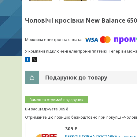
Чоловічі кросівки New Balance 650
У компанії підключені електронні платежі. Тепер ви мож
Подарунок до товару
Замов та отримай подарунок
Ви заощаджуєте 309 ₴
Отримайте цю позицію безкоштовно при покупці «Чоловіч
309 ₴
БЕЗКОШТОВНА ДОСТАВКА з другого 