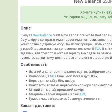
New Balance 650
Хочете купити вз
Усі гарячі акції в нашому T
Опис:
Силует
New Balance
650R Aime Leon Dore White Red перено
білу шкіру з контрастними червоними понтами, включно з
комфортно підтримує ногу. Закаблук прикрашають кобре
у виробі досягається за допомогою технології
EVA
. Її сп
від гуми, властивості цього матеріалу виходять за рамк
гумою, завдяки чому досягається зчеплення з дорогою й
Особливості:
Якісний аналог оригінального взуття, фабричне ви
Колаборація
NB
і Aime Leon Dore в дусі 80-х;
Верх одягнений у білу шкіру;
Контрастні вставки червоного кольору периметром
М'який сітчастий, прошитий комір;
Медиальна зона підошви з піни
EVA
;
Гумова чаша підошви забезпечує зчеплення.
Заказ і доставка: