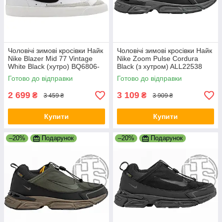
Чоловічі зимові кросівки Найк
Чоловічі зимові кросівки Найк
Nike Blazer Mid 77 Vintage
Nike Zoom Pulse Cordura
White Black (хутро) BQ6806-
Black (з хутром) ALL22538
100
Готово до відправки
Готово до відправки
2 699
3 109
₴
₴
3 459 ₴
3 909 ₴
Купити
Купити
–20%
Подарунок
–20%
Подарунок