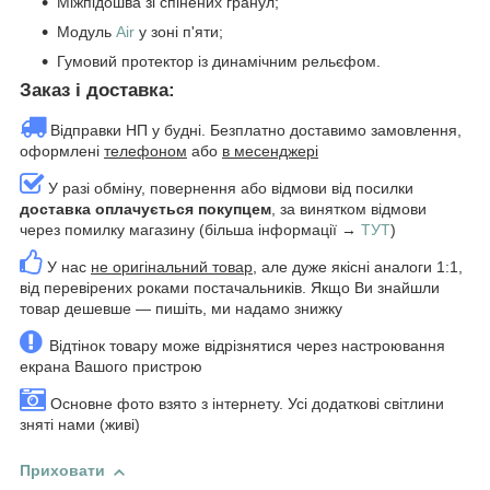
Міжпідошва зі спінених гранул;
Модуль
Air
у зоні п'яти;
Гумовий протектор із динамічним рельєфом.
Заказ і доставка:
Відправки НП у будні. Безплатно доставимо замовлення,
оформлені
телефоном
або
в месенджері
У разі обміну, повернення або відмови від посилки
доставка оплачується покупцем
, за винятком відмови
через помилку магазину (більша інформації →
ТУТ
)
У нас
не оригінальний товар
, але дуже якісні аналоги 1:1,
від перевірених роками постачальників. Якщо Ви знайшли
товар дешевше — пишіть, ми надамо знижку
Відтінок товару може відрізнятися через настроювання
екрана Вашого пристрою
Основне фото взято з інтернету. Усі додаткові світлини
зняті нами (живі)
Приховати