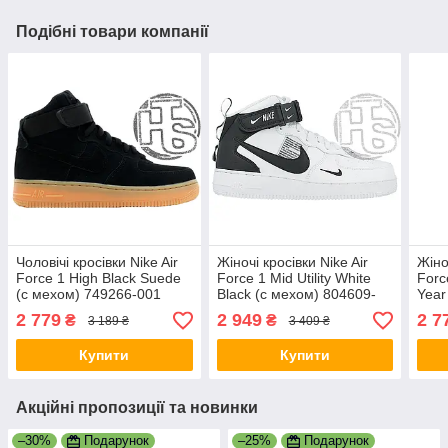
Подібні товари компанії
Чоловічі кросівки Nike Air
Жіночі кросівки Nike Air
Жіно
Force 1 High Black Suede
Force 1 Mid Utility White
Forc
(с мехом) 749266-001
Black (с мехом) 804609-
Year
103
Whit
2 779
2 949
2 7
₴
₴
3 189 ₴
3 409 ₴
Купити
Купити
Акційні пропозиції та новинки
–30%
Подарунок
–25%
Подарунок