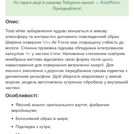
Усі гарячі акції в нашому Telegram-каналі →
KickPrice
.
Приєднуйтеся!
Опис:
Total white забарвлення чудово впишеться в зимову
атмосферу та контрастно доповнить повсякденний образ.
Шкіряна поверхня
Nike
Air Force має покращену стійкість до
вологи. Спінена проміжна підошва обладнана інтегрованою
капсулою
Air
у частині п'яти. Наповнена стисненим повітрям
мембрана миттєво відновлює свою форму після цього
навантаження для повернення витраченої енергії. Для
якісного зчеплення з дорогою передбачена гумова підметка з
динамічним рельєфом. Щоб зберігати мікроклімат у зимові
морози, модель виготовлена хутряною обробкою у внутрішній
частині.
Особливості:
Якісний аналог оригінального взуття, фабричне
виробництво;
Білосніжний образ зі шкіри;
Підкладка з хутра;