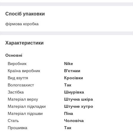
Спосіб упаковки
фірмова коробка
Характеристики
Основні
Виробник
Nike
Країна виробник
В'єтнам
Вид взуття
Кросівки
Вологозахист
Так
Застібка
Шнурівка
Матеріал верху
Штучна шкіра
Матеріал підкладки
Штучне хутро
Матеріал підошви
Піна
Стать
Чоловіча
Прошивка
Так