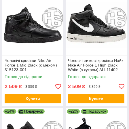
Чоловічі кросівки Nike Air
Чоловічі зимові кросівки Найк
Force 1 Mid Black (с мехом)
Nike Air Force 1 High Black
315123-001
White (з хутром) ALL11402
Готово до відправки
Готово до відправки
2 509
2 509
₴
₴
3 559 ₴
3 359 ₴
Купити
Купити
–24%
Подарунок
–22%
Подарунок