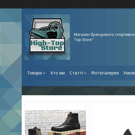
Магазин брендового спортивног
Top Store"
Товари
Хто ми
Статті
Фотогалерея
Умови