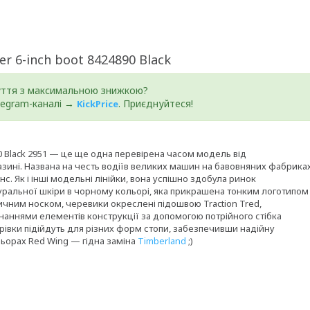
r 6-inch boot 8424890 Black
уття з максимальною знижкою?
elegram-каналі →
. Приєднуйтеся!
KickPrice
90 Black 2951 — це ще одна перевірена часом модель від
зині. Названа на честь водіїв великих машин на бавовняних фабрика
нс. Як і інші модельні лінійки, вона успішно здобула ринок
туральної шкіри в чорному кольорі, яка прикрашена тонким логотипом
сичним носком, черевики окреслені підошвою Traction Tred,
єднаннями елементів конструкції за допомогою потрійного стібка
рівки підійдуть для різних форм стопи, забезпечивши надійну
льорах Red Wing — гідна заміна
Timberland
;)