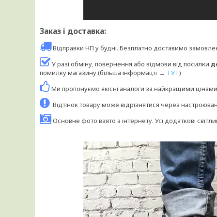
Заказ і доставка:
Відправки НП у будні. Безплатно доставимо замовл
У разі обміну, повернення або відмови від посилки
д
помилку магазину (більша інформації →
ТУТ
)
Ми пропонуємо якісні аналоги за найкращими цінам
Відтінок товару може відрізнятися через настроюв
Основне фото взято з інтернету. Усі додаткові світли