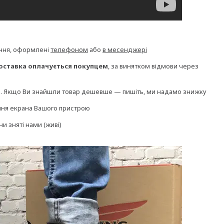
ення, оформлені
телефоном
або
в месенджері
оставка оплачується покупцем
, за винятком відмови через
и. Якщо Ви знайшли товар дешевше — пишіть, ми надамо знижку
ання екрана Вашого пристрою
ни зняті нами (живі)