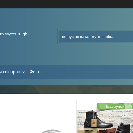
о взуття "High-
 співпраці
Фото
Подарунок