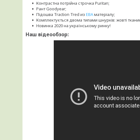
Контрастна потрійна строчка Puritan;
Рант Goodyear;
Підошва Traction Tred из
ЕВА
матеріалу;
Комплектується двома типами шнурків: жовті тканинн
Новинка 2020 на українському ринку!
Наш відеообзор: