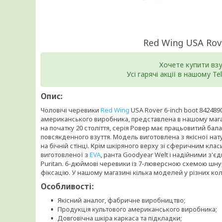
Red Wing USA Rove
Хочете купити вз
Усі гарячі акції в нашому T
Опис:
Чоловічі черевики
Red Wing
USA Rover 6-inch boot 84248
американського виробника, представлена в нашому мага
на початку 20 століття, серія Ровер має працьовитий бала
повсякденного взуття. Модель виготовлена з якісної на
на бічній стінці. Крім шкіряного верху зі сферичним кла
виготовленої з
EVA
, ранта Goodyear Welt і надійними з'
Puritan. 6-дюймові черевики із 7-люверсною схемою шну
фіксацію. У нашому магазині кілька моделей у різних ко
Особливості:
Якісний аналог, фабричне виробництво;
Продукція культового американського виробника;
Довговічна шкіра каркаса та підкладки;