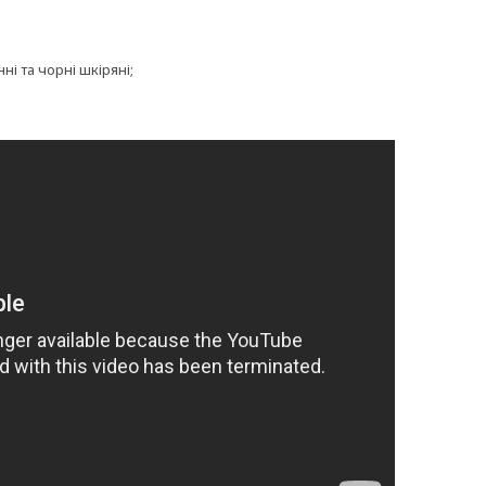
і та чорні шкіряні;