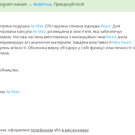
elegram-каналі →
. Приєднуйтеся!
KickPrice
ітряна подушка
Air Max
270 і пружна спінена підошва
React
. Для
егрована капсула
Air Max
, розміщена в зоні п'яти, яка забезпечує
омією. Носова частина виготовлена з інноваційної піни
React
, вона
 перевершує всі аналогічні матеріали. Завдяки властивості
Nike React
пінь м'якості. Оболонка верху об'єднує у собі функції еластичності т
тиля.
робництво;
кою
Air Max
;
ення, оформлені
телефоном
або
в месенджері