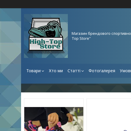
Магазин брендового спортивног
Top Store"
Товари
Хто ми
Статті
Фотогалерея
Умови