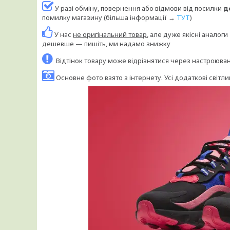
У разі обміну, повернення або відмови від посилки
д
помилку магазину (більша інформації →
ТУТ
)
У нас
не оригінальний товар
, але дуже якісні аналог
дешевше — пишіть, ми надамо знижку
Відтінок товару може відрізнятися через настроюв
Основне фото взято з інтернету. Усі додаткові світли