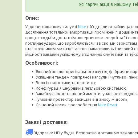
Усі гарячі акції в нашому T
Опис:
У презентованому силуеті
Nike
об'єдналися найвища пов
досягнення тотальної амортизації проміжній підошві інт
процес ходьби достатнім поверненням енергії та її екон
поглинає удари, що виробляються, і за своїми свойствам
стає можливим миттєве гасіння навантажень і високий сту
міцності завдяки успішному з'єднанню синтетики та текс
Особливості:
Якісний аналог оригінального взуття, фабричне ви
Успішний тандем повітряної капсули і чутливої піни;
Верх із синтетики та текстилю;
Конфігурація шнурівки з петльовою системою;
Закаблук представлений амортизувальною подуш
Гумовий протектор захищає від зносу мідсоль;
Спінений носок з розроблення
Nike React
.
Заказ і доставка:
Відправки НП у будні. Безплатно доставимо замовл