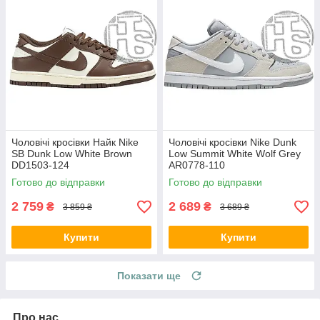
Чоловічі кросівки Найк Nike
Чоловічі кросівки Nike Dunk
SB Dunk Low White Brown
Low Summit White Wolf Grey
DD1503-124
AR0778-110
Готово до відправки
Готово до відправки
2 759
2 689
₴
₴
3 859 ₴
3 689 ₴
Купити
Купити
Показати ще
Про нас