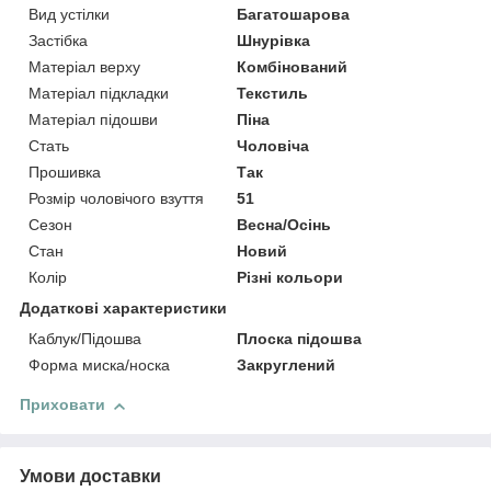
Вид устілки
Багатошарова
Застібка
Шнурівка
Матеріал верху
Комбінований
Матеріал підкладки
Текстиль
Матеріал підошви
Піна
Стать
Чоловіча
Прошивка
Так
Розмір чоловічого взуття
51
Сезон
Весна/Осінь
Стан
Новий
Колір
Різні кольори
Додаткові характеристики
Каблук/Підошва
Плоска підошва
Форма миска/носка
Закруглений
Приховати
Умови доставки