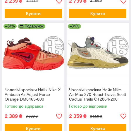
2 239
2 739
₴
₴
3 939 ₴
4 189 ₴
Купити
Купити
–34%
Подарунок
–34%
Чоловічі кросівки Найк Nike X
Чоловічі кросівки Найк Nike
Ambush Air Adjust Force
Air Max 270 React Travis Scott
Orange DM8465-800
Cactus Trails CT2864-200
Готово до відправки
Готово до відправки
2 389
2 359
₴
₴
3 639 ₴
3 559 ₴
Купити
Купити