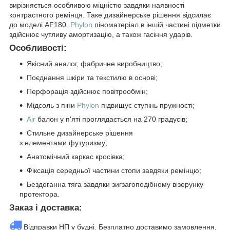
вирізняється особливою міцністю завдяки наявності
контрастного ремінця. Таке дизайнерське рішення відсилає
до моделі AF180.
Phylon
піноматеріал в іншій частині підметки
здійснює чутливу амортизацію, а також гасіння ударів.
Особливості:
Якісний аналог, фабричне виробництво;
Поєднання шкіри та текстилю в основі;
Перфорація здійснює повітрообмін;
Мідсоль з піни
Phylon
підвищує ступінь пружності;
Air
балон у п'яті проглядається на 270 градусів;
Стильне дизайнерське рішення
з елементами футуризму;
Анатомічний каркас кросівка;
Фіксація середньої частини стопи завдяки ремінцю;
Бездоганна тяга завдяки зигзагоподібному візерунку
протектора.
Заказ і доставка:
Відправки НП у будні. Безплатно доставимо замовлення,