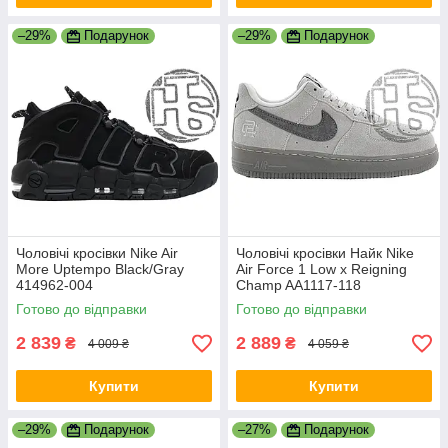
–29%
Подарунок
–29%
Подарунок
Чоловічі кросівки Nike Air
Чоловічі кросівки Найк Nike
More Uptempo Black/Gray
Air Force 1 Low x Reigning
414962-004
Champ AA1117-118
Готово до відправки
Готово до відправки
2 839
2 889
₴
₴
4 009 ₴
4 059 ₴
Купити
Купити
–29%
Подарунок
–27%
Подарунок