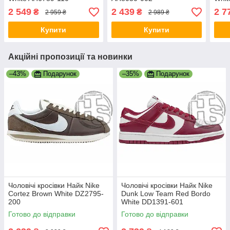
001
2 549
2 439
2 7
₴
₴
2 959 ₴
2 989 ₴
Купити
Купити
Акційні пропозиції та новинки
–43%
Подарунок
–35%
Подарунок
Чоловічі кросівки Найк Nike
Чоловічі кросівки Найк Nike
Cortez Brown White DZ2795-
Dunk Low Team Red Bordo
200
White DD1391-601
Готово до відправки
Готово до відправки