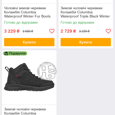
Чоловічі зимові черевики
Зимові чоловічі черевики
Коламбія Columbia
Коламбія Columbia
Waterproof Winter Fur Boots
Waterproof Triple Black Winter
Black (з хутром) ALL14445
Fur (з хутром) ALL18858
Готово до відправки
Готово до відправки
3 229
2 729
₴
₴
3 589 ₴
3 239 ₴
Купити
Купити
Подарунок
Зимові чоловічі черевики
Коламбія Columbia