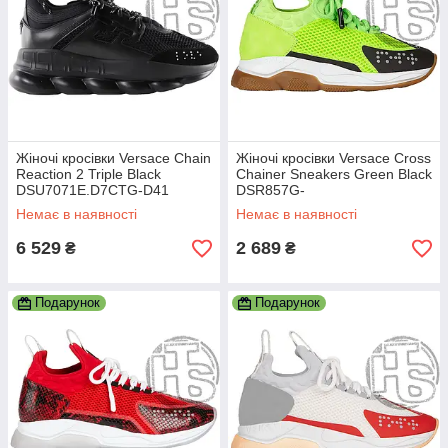
або вибрати вироби з "отруйної" забарвленням, які
гарантують Вам увагу з боку оточуючих.
Є різні варіанти доставки та оплати, а також приємні бонуси
вже з другої покупки, як приміром
покриття транспортних
витрат
з боку магазину.
Чекаємо Ваших замовлень на жіночу взуття текстильну,
шкіряну або
комбіновану
.
Жіночі кросівки Versace Chain
Жіночі кросівки Versace Cross
Reaction 2 Triple Black
Chainer Sneakers Green Black
DSU7071E.D7CTG-D41
DSR857G-
D23TG_DSW_350_D5PZ
Немає в наявності
Немає в наявності
6 529
2 689
₴
₴
Подарунок
Подарунок