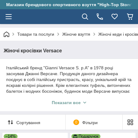
Магазин брендового спортивного взуття "High-Top Store"
Товари та послуги
Жіноче взуття
Жіночі кеди і кросів
Жіночі кросівки Versace
Італійський бренд "Gianni Versace S. p.A" в 1978 році
заснував Джанні Версаче. Продукція даного дизайнера
поєднує в собі італійську пристрасть, красу, унікальний крій та
яскраві колірні рішення. Крім елегантних туфель, витончених
балеток і модних босоніжок, будинок моди Версаче випускає
креативні снікерси і зачаровують дизайнерські кросівки, з
Показати все
якими Ви можете ознайомитися в даному
розділі
.
Вся взуття доступна для замовлення від однієї пари. Крім
цього є можливість дрібного і великого опту.
Сортування
0
Фільтри
Замшеві та текстильні модні кросівки
–14%
Подарунок