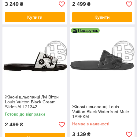
3 249
2 499
₴
₴
Купити
Купити
Подарунок
Жіночі шльопанці Луі Вітон
Louls Vuitton Black Cream
Slides ALL21342
Жіночі шльопанці Louis
Vuitton Black Waterfront Mule
Готово до відправки
1A9FKM
2 499
Немає в наявності
₴
3 139
₴