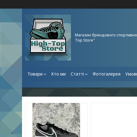
Магазин брендового спортивног
Top Store"
Товари
Хто ми
Статті
Фотогалерея
Умови