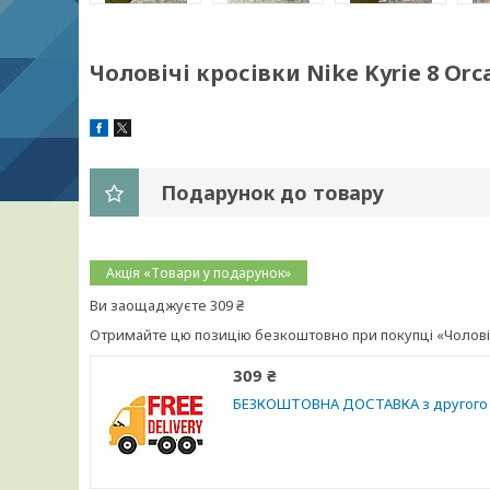
Чоловічі кросівки Nike Kyrie 8 Orc
Подарунок до товару
Акція «Товари у подарунок»
Ви заощаджуєте 309 ₴
Отримайте цю позицію безкоштовно при покупці «Чоловічі 
309 ₴
БЕЗКОШТОВНА ДОСТАВКА з другого 