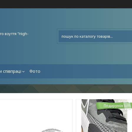
о взуття "High-
 співпраці
Фото
Подарунок