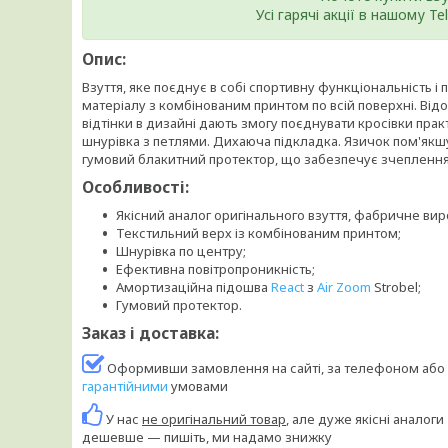
Усі гарячі акції в нашому T
Опис:
Взуття, яке поєднує в собі спортивну функціональність 
матеріалу з комбінованим принтом по всій поверхні. Відо
відтінки в дизайні дають змогу поєднувати кросівки пра
шнурівка з петлями. Дихаюча підкладка. Язичок пом'якшу
гумовий блакитний протектор, що забезпечує зчеплення
Особливості:
Якісний аналог оригінального взуття, фабричне ви
Текстильний верх із комбінованим принтом;
Шнурівка по центру;
Ефективна повітропроникність;
Амортизаційна підошва
React
з
Air Zoom
Strobel;
Гумовий протектор.
Заказ і доставка:
Оформивши замовлення на сайті, за телефоном або 
гарантійними
умовами
У нас
не оригінальний товар
, але дуже якісні аналог
дешевше — пишіть, ми надамо знижку