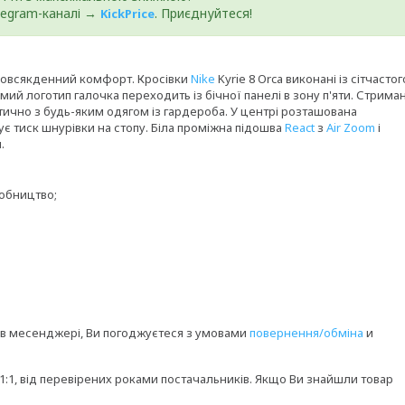
elegram-каналі →
. Приєднуйтеся!
KickPrice
і повсякденний комфорт. Кросівки
Nike
Kyrie 8 Orca виконані із сітчастог
мий логотип галочка переходить із бічної панелі в зону п'яти. Стриман
ктично з будь-яким одягом із гардероба. У центрі розташована
є тиск шнурівки на стопу. Біла проміжна підошва
React
з
Air Zoom
і
.
робництво;
в месенджері, Ви погоджуєтеся з умовами
повернення/обміна
и
и 1:1, від перевірених роками постачальників. Якщо Ви знайшли товар