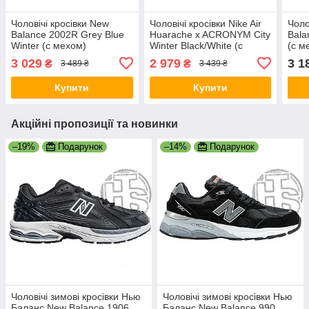
Чоловічі кросівки New
Чоловічі кросівки Nike Air
Чоло
Balance 2002R Grey Blue
Huarache x ACRONYM City
Bala
Winter (с мехом)
Winter Black/White (с
(с м
ALL14443
мехом) 856787-001
3 029
2 979
3 1
₴
₴
3 489 ₴
3 439 ₴
Купити
Купити
Акційні пропозиції та новинки
–19%
Подарунок
–14%
Подарунок
Чоловічі зимові кросівки Нью
Чоловічі зимові кросівки Нью
Баланс New Balance 1906
Баланс New Balance 990