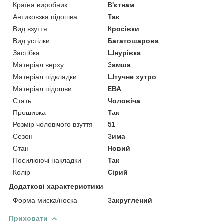
Країна виробник
В'єтнам
Антиковзка підошва
Так
Вид взуття
Кросівки
Вид устілки
Багатошарова
Застібка
Шнурівка
Матеріал верху
Замша
Матеріал підкладки
Штучне хутро
Матеріал підошви
ЕВА
Стать
Чоловіча
Прошивка
Так
Розмір чоловічого взуття
51
Сезон
Зима
Стан
Новий
Посилюючі накладки
Так
Колір
Сірий
Додаткові характеристики
Форма миска/носка
Закруглений
Приховати