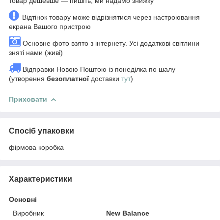
товар дешевше — пишіть, ми надамо знижку
Відтінок товару може відрізнятися через настроювання
екрана Вашого пристрою
Основне фото взято з інтернету. Усі додаткові світлини
зняті нами (живі)
Відправки Новою Поштою із понеділка по шалу
(утворення
безоплатної
доставки
тут
)
Приховати
Спосіб упаковки
фірмова коробка
Характеристики
Основні
Виробник
New Balance