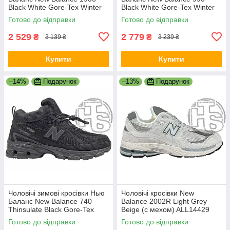
Black White Gore-Tex Winter
Black White Gore-Tex Winter
(на флісі) ALL19037
(термо) ALL19012
Готово до відправки
Готово до відправки
2 529
2 779
₴
₴
3 139 ₴
3 239 ₴
Купити
Купити
–14%
Подарунок
–13%
Подарунок
Чоловічі зимові кросівки Нью
Чоловічі кросівки New
Баланс New Balance 740
Balance 2002R Light Grey
Thinsulate Black Gore-Tex
Beige (с мехом) ALL14429
Winter (хутро)
Готово до відправки
Готово до відправки