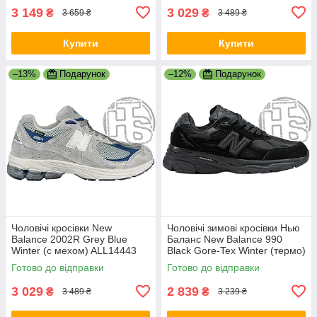
3 149
3 029
₴
₴
3 659 ₴
3 489 ₴
Купити
Купити
–13%
Подарунок
–12%
Подарунок
Чоловічі кросівки New
Чоловічі зимові кросівки Нью
Balance 2002R Grey Blue
Баланс New Balance 990
Winter (с мехом) ALL14443
Black Gore-Tex Winter (термо)
ALL19013
Готово до відправки
Готово до відправки
3 029
2 839
₴
₴
3 489 ₴
3 239 ₴