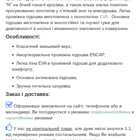
"N" на бічній панелі кросівка, а також кілька злегка помітних
прогумованих логотипів у п'ятковій зоні та міжпідошва. Легка
проміжна підошва виготовлена з технологією
EVA
. Основна
підошва виготовлена зі зносостійкої та гнучкої гуми для
довговічності в носінні і впевненого зчеплення з поверхнею.
Особливості:
Класичний замшевий верх;
Амортизувальна проміжна підошва ENCAP;
Легка піна EVA в проміжній підошві для додаткового
комфорту;
Основна антиковзна підошва;
Зручна петельна шнурівка.
Заказ і доставка:
Оформивши замовлення на сайті, телефоном або в
месенджері, Ви погоджуєтеся з умовами
повернення/обміна
и
гарантійними
умовами
У нас
не оригінальний товар
, але дуже якісні аналоги 1:1,
від перевірених роками постачальників. Якщо Ви знайшли