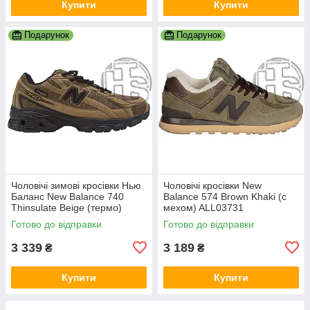
Купити
Купити
Подарунок
Подарунок
Чоловічі зимові кросівки Нью
Чоловічі кросівки New
Баланс New Balance 740
Balance 574 Brown Khaki (с
Thinsulate Beige (термо)
мехом) ALL03731
ALL18967
Готово до відправки
Готово до відправки
3 339
3 189
₴
₴
Купити
Купити