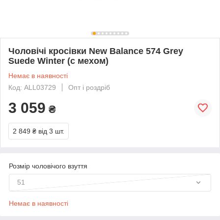
Чоловічі кросівки New Balance 574 Grey
Suede Winter (с мехом)
Немає в наявності
Код: ALL03729
Опт і роздріб
3 059
₴
2 849 ₴
від 3 шт.
Розмір чоловічого взуття
51
Немає в наявності